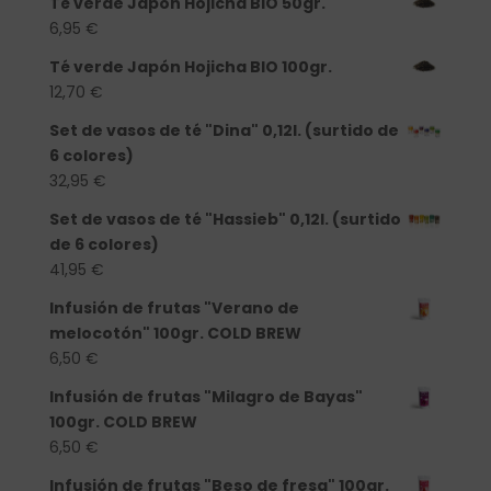
Té verde Japón Hojicha BIO 50gr.
6,95
€
Té verde Japón Hojicha BIO 100gr.
12,70
€
Set de vasos de té "Dina" 0,12l. (surtido de
6 colores)
32,95
€
Set de vasos de té "Hassieb" 0,12l. (surtido
de 6 colores)
41,95
€
Infusión de frutas "Verano de
melocotón" 100gr. COLD BREW
6,50
€
Infusión de frutas "Milagro de Bayas"
100gr. COLD BREW
6,50
€
Infusión de frutas "Beso de fresa" 100gr.