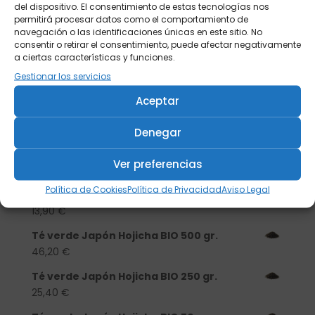
del dispositivo. El consentimiento de estas tecnologías nos
permitirá procesar datos como el comportamiento de
navegación o las identificaciones únicas en este sitio. No
consentir o retirar el consentimiento, puede afectar negativamente
a ciertas características y funciones.
Gestionar los servicios
Aceptar
Buscar
Denegar
Productos
Ver preferencias
Tisanera "Christmas Cats" 0,25l.
Política de Cookies
Política de Privacidad
Aviso Legal
porcelana
13,90
€
Té verde Japón Hojicha BIO 500 gr.
46,20
€
Té verde Japón Hojicha BIO 250 gr.
25,40
€