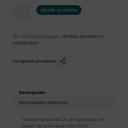
Tetsubin "Solar" 1,2l. ROJA cantidad
Añadir al carrito
SKU:
TETH140
Categoría:
TETERAS DE HIERRO Y
ACERO INOX
Compartir producto
Descripción
Información adicional
Tetsubin «Solar» de 1,2l. de capacidad, con
infusor de acero inox, color ROJO.