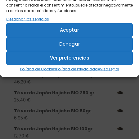
consentir o retirar el consentimiento, puede afectar negativamente
a ciertas características y funciones.
Gestionar los servicios
Buscar
Aceptar
Productos
Denegar
Tisanera "Christmas Cats" 0,25l.
porcelana
Ver preferencias
13,90
€
Política de Cookies
Política de Privacidad
Aviso Legal
Té verde Japón Hojicha BIO 500 gr.
46,20
€
Té verde Japón Hojicha BIO 250 gr.
25,40
€
Té verde Japón Hojicha BIO 50gr.
6,95
€
Té verde Japón Hojicha BIO 100gr.
12,70
€