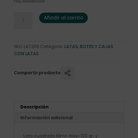
Hay existencias
Lata Klimt "Kiss" 100gr. cantidad
Añadir al carrito
SKU:
LAT206
Categoría:
LATAS, BOTES Y CAJAS
CON LATAS
Compartir producto
Descripción
Información adicional
Lata cuadrada Klimt «Kiss» 100 gr. y