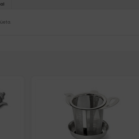
al
güeta.