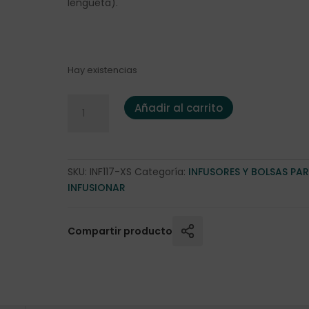
lengüeta).
Hay existencias
Filtro Papel "XS" (100 bolsas) cantidad
Añadir al carrito
SKU:
INF117-XS
Categoría:
INFUSORES Y BOLSAS PA
INFUSIONAR
Compartir producto