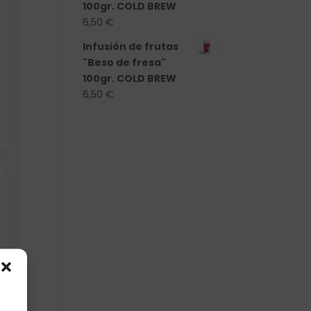
100gr. COLD BREW
6,50
€
Infusión de frutas
"Beso de fresa"
100gr. COLD BREW
6,50
€