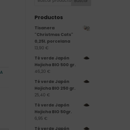
Buscar
Productos
Tisanera
"Christmas Cats"
0,25l. porcelana
13,90
€
Té verde Japón
Hojicha BIO 500 gr.
46,20
€
RA
Té verde Japón
Hojicha BIO 250 gr.
25,40
€
Té verde Japón
Hojicha BIO 50gr.
6,95
€
Té verde Japón