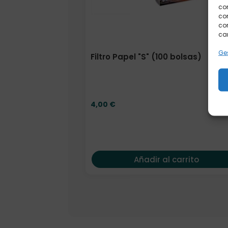
co
com
con
car
Ges
Filtro Papel "S" (100 bolsas)
4,00
€
Añadir al carrito