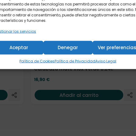
nsentimiento de estas tecnologías nos permitirá procesar datos como el
portamiento de navegación o las identificaciones únicas en este sitio.
sentir o retirar el consentimiento, puede afectar negativamente a ciertas
acterísticas y funciones.
tionar los servicios
Aceptar
Denegar
Ver preferencia
Política de Cookies
Política de Privacidad
Aviso Legal
Calabaza mate Inox Verde 0.24l.
16,90
€
Añadir al carrito