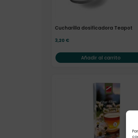
Cucharilla dosificadora Teapot
3,20
€
Añadir al carrito
Par
coo