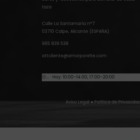
taza
Calle La Santamaría n°7
03710 Calpe, Alicante (ESPAÑA)
965 839 538
attcliente@amorporelte.com
… · Hoy: 10:00–14:00, 17:00–20:00
Aviso Legal
●
Política de Privacida