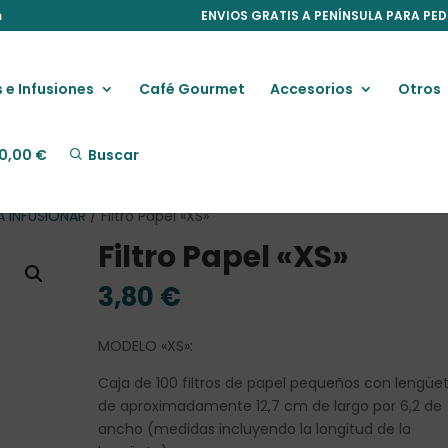
m
ENVIOS GRATIS A PENÍNSULA PARA PED
 e Infusiones
Café Gourmet
Accesorios
Otros
0,00
€
Buscar
A INFUSIONAR
/ Filtro Papel «XS»
Filtro Papel «XS»
3,80
€
MODELO «XS»:
Caja de 100 filtros de papel pequeños con lengüet
de aproximadamente 12,7 cm de largo por 6,2 de
ancho (medidas incluyendo la longitud de la