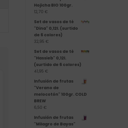
Hojicha BIO 100gr.
12,70
€
Set de vasos de té
"Dina" 0,12l. (surtido
de 6 colores)
32,95
€
Set de vasos de té
"Hassieb" 0,12l.
(surtido de 6 colores)
41,95
€
Infusión de frutas
"Verano de
melocotón" 100gr. COLD
BREW
6,50
€
Infusión de frutas
"Milagro de Bayas"