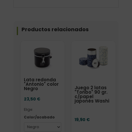
Productos relacionados
Elige: Color/acabado
Lata redonda
"Antonio" color
Juego 2 latas
Negro
"Tonbo" 90 gr.
c/papel
23,50
€
japonés Washi
Elige:
Color/acabado
19,90
€