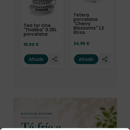
Tetera
porcelana
"Cherry
Tea for One
Blossoms" 1,2
"Thalika" 0.35l.
litros
porcelana
34,95
€
19,00
€
Añadir
Añadir