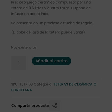
Precioso juego cerámico compuesto por una
tetera de 0,6 litros y cuatro tazas. Dispone de
infusor en acero inox.
Se presenta en un precioso estuche de regalo.
(El color del asa de la tetera puede variar)
Hay existencias
Juego "Maje"" Tetera y 4 tazas cantidad
Añadir al carrito
SKU:
TETP103
Categoría:
TETERAS DE CERÁMICA O
PORCELANA
Compartir producto