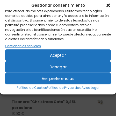
Gestionar consentimiento
Para ofrecer las mejores experiencias, utilizamos tecnologías
como las cookies para almacenar y/o acceder a la información
del dispositivo. El consentimiento de estas tecnologías nos
permitirá procesar datos como el comportamiento de
navegación o las identificaciones únicas en este sitio. No
consentir o retirar el consentimiento, puede afectar negativamente
a ciertas características y funciones.
Gestionar los servicios
Aceptar
Denegar
Buscar
Ver preferencias
Política de Cookies
Política de Privacidad
Aviso Legal
Productos
Tisanera "Christmas Cats" 0,25l.
porcelana
13,90
€