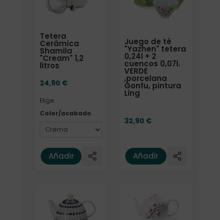
Tetera
Juego de té
Cerámica
"Yazhen" tetera
Shamila
0,24l + 2
"Cream" 1,2
cuencos 0,07l.
litros
VERDE
,porcelana
24,90
€
Gonfu, pintura
Ling
Elige:
Color/acabado
32,90
€
Añadir
Añadir