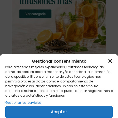
Gestionar consentimiento
Para ofrecer las mejores experiencias, utilizamos tecnologías
como las cookies para almacenar y/o acceder a la información
Buscar
del dispositivo. El consentimiento de estas tecnologías nos
permitirá procesar datos como el comportamiento de
navegación o las identificaciones únicas en este sitio. No
Productos
consentir o retirar el consentimiento, puede afectar negativamente
a ciertas características y funciones.
Tisanera "Christmas Cats" 0,25l.
Gestionar los servicios
porcelana
13,90
€
Aceptar