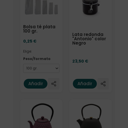
Bolsa té plata
100 gr.
Lata redonda
"Antonio" color
0,25
€
Negro
Elige:
Peso/formato
23,50
€
Añadir
Añadir