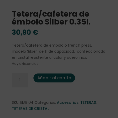
Tetera/cafetera de
émbolo Silber 0.35l.
30,90
€
Tetera/cafetera de émbolo o french press,
modelo Silber de 1l. de capacidad, confeccionada
en cristal resistente al calor y acero inox.
Hay existencias
Tetera/cafetera de émbolo Silber 0.35l. cantidad
Añadir al carrito
SKU:
EMB104
Categorías:
Accesorios
,
TETERAS
,
TETERAS DE CRISTAL