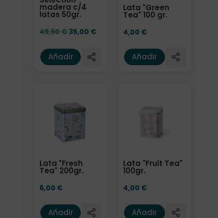
madera c/4
Lata "Green
latas 50gr.
Tea" 100 gr.
El precio original era: 49,90 €.
El precio actual es: 35,00 €.
49,90
€
35,00
€
4,00
€
Añadir
Añadir
Lata "Fresh
Lata "Fruit Tea"
Tea" 200gr.
100gr.
6,00
€
4,00
€
Añadir
Añadir