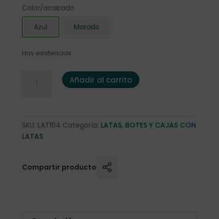
Color/acabado
Azul
Morado
Hay existencias
Lata "Murphy" 100 gr. Azul cantidad
Añadir al carrito
SKU:
LAT164
Categoría:
LATAS, BOTES Y CAJAS CON
LATAS
Compartir producto