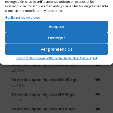
navegación o las identificaciones únicas en este sitio. No
consentir o retirar el consentimiento, puede afectar negativamente
a ciertas características y funciones.
Gestionar los servicios
Buscar
Aceptar
Productos
Denegar
Tisanera "Christmas Cats" 0,25l.
Ver preferencias
porcelana
13,90
€
Política de Cookies
Política de Privacidad
Aviso Legal
Té verde Japón Hojicha BIO 500 gr.
46,20
€
Té verde Japón Hojicha BIO 250 gr.
25,40
€
Té verde Japón Hojicha BIO 50gr.
6,95
€
Té verde Japón Hojicha BIO 100gr.