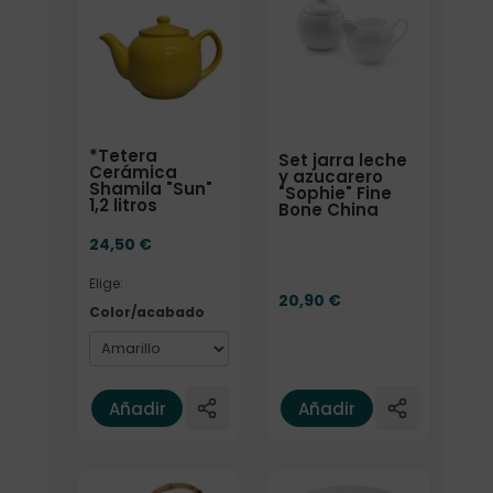
*Tetera
Set jarra leche
Cerámica
y azucarero
Shamila "Sun"
"Sophie" Fine
1,2 litros
Bone China
24,50
€
Elige:
20,90
€
Color/acabado
Añadir
Añadir