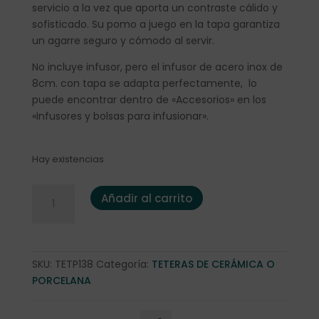
servicio a la vez que aporta un contraste cálido y
sofisticado. Su pomo a juego en la tapa garantiza
un agarre seguro y cómodo al servir.
No incluye infusor, pero el infusor de acero inox de
8cm. con tapa se adapta perfectamente, lo
puede encontrar dentro de «Accesorios» en los
«Infusores y bolsas para infusionar».
Hay existencias
Tetera "Blanca" 1,2l. porcelana blanca c/asa madera cant
Añadir al carrito
SKU:
TETP138
Categoría:
TETERAS DE CERÁMICA O
PORCELANA