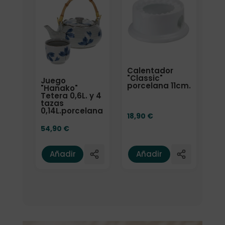
Calentador
"Classic"
Juego
porcelana 11cm.
"Hanako"
Tetera 0,6L. y 4
tazas
0,14L.porcelana
18,90
€
54,90
€
Añadir
Añadir