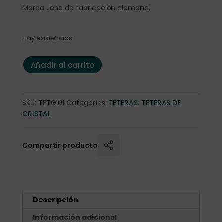
Marca Jena de fabricación alemana.
Hay existencias
Tetera cristal Jena 1,2 litros MIKO infusor cristal LA cantida
Añadir al carrito
SKU:
TETG101
Categorías:
TETERAS
,
TETERAS DE
CRISTAL
Compartir producto
Descripción
Información adicional