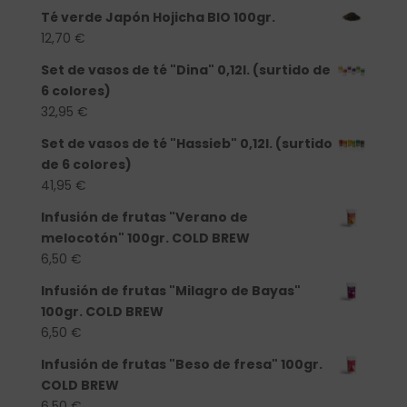
Té verde Japón Hojicha BIO 100gr.
12,70
€
Set de vasos de té "Dina" 0,12l. (surtido de
6 colores)
32,95
€
Set de vasos de té "Hassieb" 0,12l. (surtido
de 6 colores)
41,95
€
Infusión de frutas "Verano de
melocotón" 100gr. COLD BREW
6,50
€
Infusión de frutas "Milagro de Bayas"
100gr. COLD BREW
6,50
€
Infusión de frutas "Beso de fresa" 100gr.
COLD BREW
6,50
€