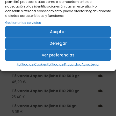
permitirá procesar datos como el comportamiento de
navegación o las identificaciones únicas en este sitio. No
consentir o retirar el consentimiento, puede afectar negativamente
a ciertas características y funciones.
Gestionar los servicios
Buscar
Aceptar
Denegar
Productos
Ver preferencias
Tisanera "Christmas Cats" 0,25l.
porcelana
Política de Cookies
Política de Privacidad
Aviso Legal
13,90
€
Té verde Japón Hojicha BIO 500 gr.
46,20
€
Té verde Japón Hojicha BIO 250 gr.
25,40
€
Té verde Japón Hojicha BIO 50gr.
6,95
€