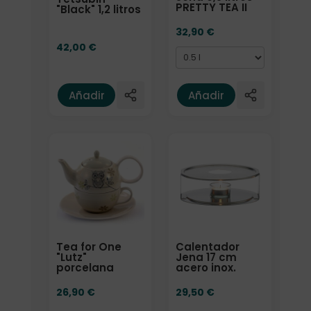
PRETTY TEA II
"Black" 1,2 litros
32,90
€
42,00
€
Añadir
Añadir
Tea for One
Calentador
"Lutz"
Jena 17 cm
porcelana
acero inox.
26,90
€
29,50
€