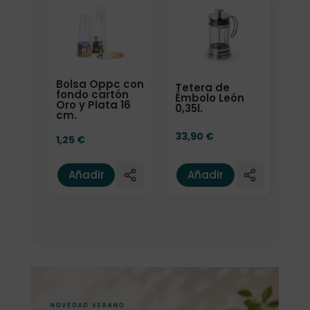
Bolsa Oppc con
Tetera de
fondo cartón
Émbolo León
Oro y Plata 16
0,35l.
cm.
33,90
€
1,25
€
Añadir
Añadir