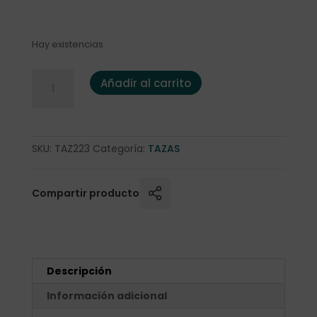
Hay existencias
Mega taza "White Cherry" 0,5l. Fine Bone China cantidad
Añadir al carrito
SKU:
TAZ223
Categoría:
TAZAS
Compartir producto
Descripción
Información adicional