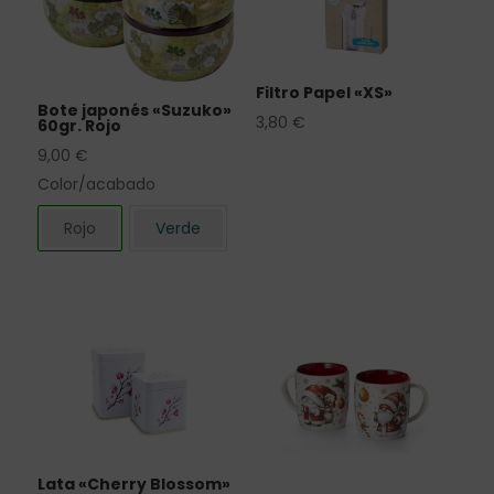
Filtro Papel «XS»
Bote japonés «Suzuko»
3,80
€
60gr. Rojo
9,00
€
Color/acabado
Rojo
Verde
Lata «Cherry Blossom»