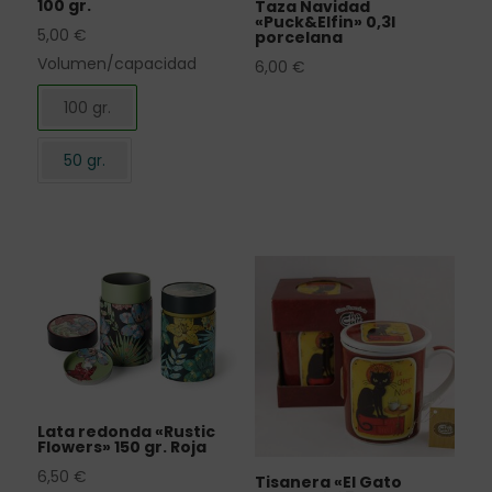
100 gr.
Taza Navidad
«Puck&Elfin» 0,3l
5,00
€
porcelana
Volumen/capacidad
6,00
€
100 gr.
50 gr.
Lata redonda «Rustic
Flowers» 150 gr. Roja
6,50
€
Tisanera «El Gato