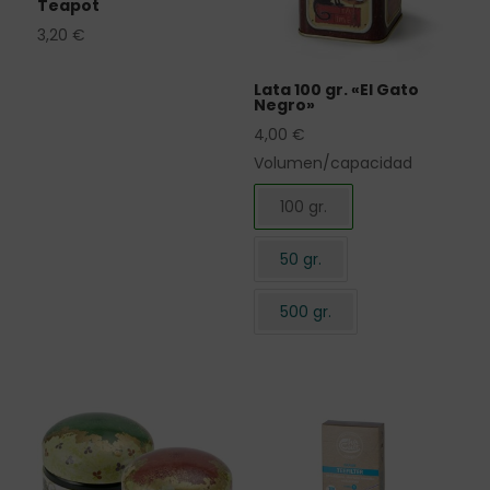
Teapot
3,20
€
Lata 100 gr. «El Gato
Negro»
4,00
€
Volumen/capacidad
100 gr.
50 gr.
500 gr.