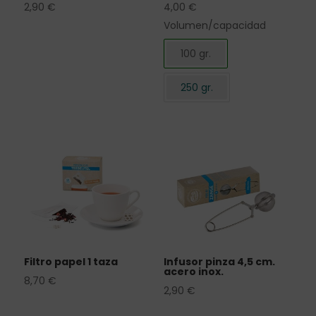
2,90
€
4,00
€
Volumen/capacidad
100 gr.
250 gr.
Filtro papel 1 taza
Infusor pinza 4,5 cm.
acero inox.
8,70
€
2,90
€