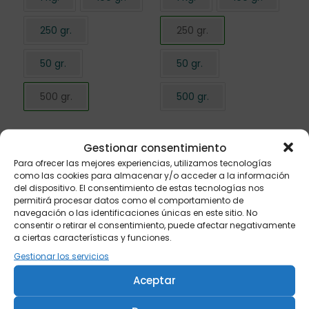
250 gr.
250 gr.
50 gr.
50 gr.
500 gr.
500 gr.
Gestionar consentimiento
Para ofrecer las mejores experiencias, utilizamos tecnologías
como las cookies para almacenar y/o acceder a la información
del dispositivo. El consentimiento de estas tecnologías nos
permitirá procesar datos como el comportamiento de
navegación o las identificaciones únicas en este sitio. No
consentir o retirar el consentimiento, puede afectar negativamente
a ciertas características y funciones.
Gestionar los servicios
Bolsa té negra 100 gr.
Bolsa té negra 50 gr.
Aceptar
0,25
€
0,20
€
Peso/formato
Peso/formato