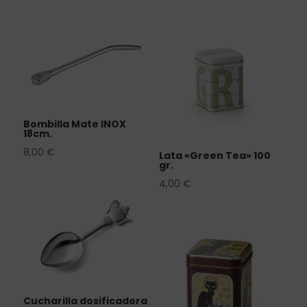
Bombilla Mate INOX
18cm.
8,00
€
Lata «Green Tea» 100
gr.
4,00
€
Cucharilla dosificadora