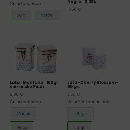
Negro» 0,25l.
Color/acabado
13,50
€
Rojo
Verde
Lata «Montana» 150gr.
Lata «Cherry Blossom»
cierre clip Picos
50 gr.
8,00
€
3,50
€
Color/acabado
Volumen/capacidad
Ondas
100 gr.
Picos
50 gr.