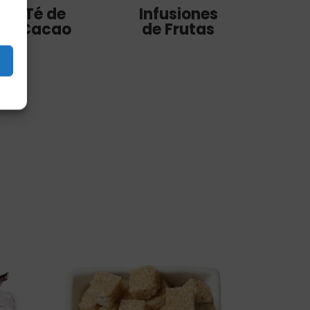
Té de
Infusiones
Cacao
de Frutas
s