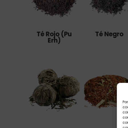
Té Rojo (Pu
Té Negro
Erh)
Par
coo
co
com
con
car