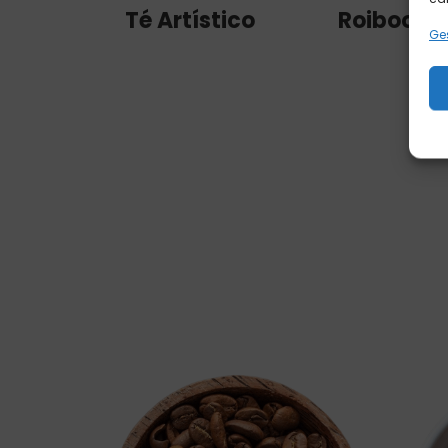
Té Artístico
Roiboos
Ges