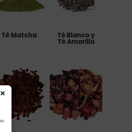
Té Matcha
Té Blanco y
Té Amarillo
 No