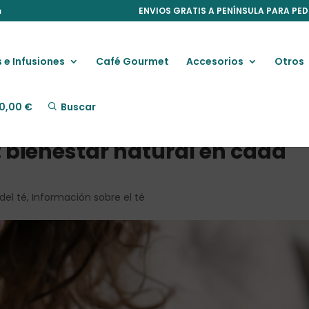
m
ENVIOS GRATIS A PENÍNSULA PARA PED
 e Infusiones
Café Gourmet
Accesorios
Otros
0,00
€
Buscar
é: bienestar natural en cada
del té
,
Información sobre el té