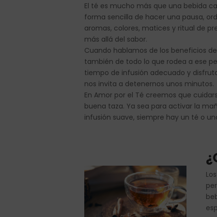
El té es mucho más que una bebida cal
forma sencilla de hacer una pausa, or
aromas, colores, matices y ritual de p
más allá del sabor.
Cuando hablamos de los beneficios del
también de todo lo que rodea a ese pequ
tiempo de infusión adecuado y disfruta
nos invita a detenernos unos minutos.
En Amor por el Té creemos que cuidar
buena taza. Ya sea para activar la ma
infusión suave, siempre hay un té o u
¿
Los
per
beb
esp