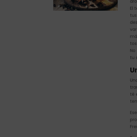
aro
El 
tus
des
var
más
tos
No 
tu 
Un
Uno
tra
té 
tem
Ese
pro
Fre