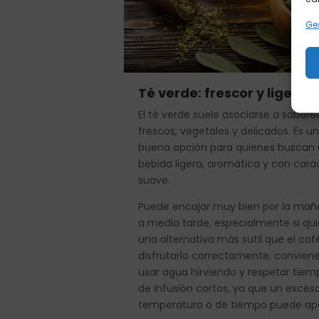
Ges
Té verde: frescor y ligerez
El té verde suele asociarse a sabore
frescos, vegetales y delicados. Es u
buena opción para quienes buscan
bebida ligera, aromática y con cará
suave.
Puede encajar muy bien por la mañ
a media tarde, especialmente si qui
una alternativa más sutil que el caf
disfrutarlo correctamente, convien
usar agua hirviendo y respetar tiem
de infusión cortos, ya que un exces
temperatura o de tiempo puede ap