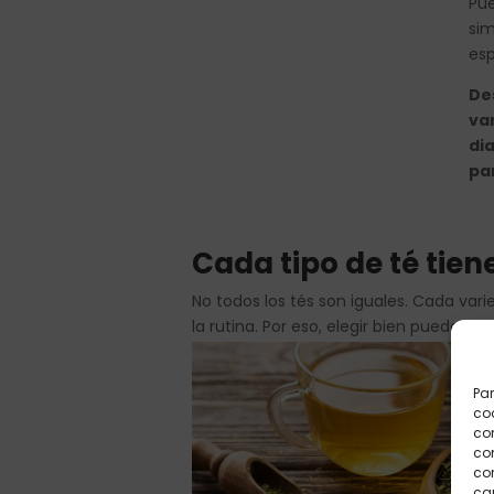
Pue
sim
esp
Des
var
di
pa
Cada tipo de té tie
No todos los tés son iguales. Cada var
la rutina. Por eso, elegir bien puede a
Par
coo
co
com
con
car