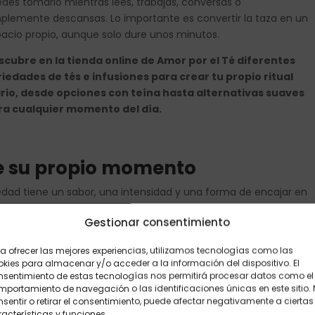
des tomarlo mientras lees, trabajas, conversas o
plemente descansas. Lo importante es convertir la taza en un
acio propio, aunque solo dure unos minutos.
cubre en la tienda online de Amor por el Té diferentes
iedades de tés e infusiones para crear tu propio ritual
ario, desde opciones con teína hasta alternativas suaves
ra cualquier momento del día.
ne su propio momento
iedad tiene un sabor, una intensidad y una forma de encajar en
yudarte a disfrutar mucho más de la experiencia.
Gestionar consentimiento
a ofrecer las mejores experiencias, utilizamos tecnologías como las
kies para almacenar y/o acceder a la información del dispositivo. El
nsentimiento de estas tecnologías nos permitirá procesar datos como el
portamiento de navegación o las identificaciones únicas en este sitio.
sentir o retirar el consentimiento, puede afectar negativamente a ciertas
acterísticas y funciones.