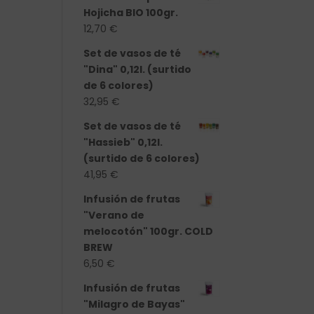
Hojicha BIO 100gr.
12,70
€
Set de vasos de té
"Dina" 0,12l. (surtido
de 6 colores)
32,95
€
Set de vasos de té
"Hassieb" 0,12l.
(surtido de 6 colores)
41,95
€
Infusión de frutas
"Verano de
melocotón" 100gr. COLD
BREW
6,50
€
Infusión de frutas
"Milagro de Bayas"