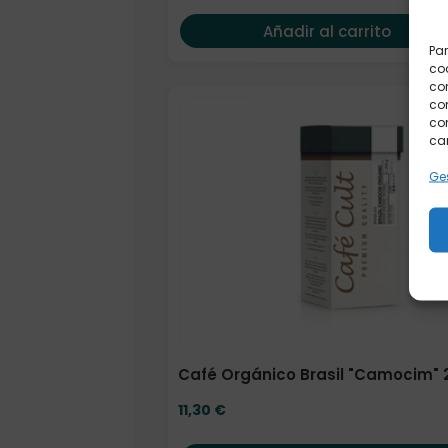
Añadir al carrito
Par
coo
co
com
con
car
Ges
Café Orgánico Brasil "Camocim" 
11,30
€