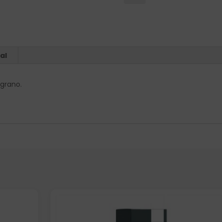
al
 grano.
Elige: Peso/formato