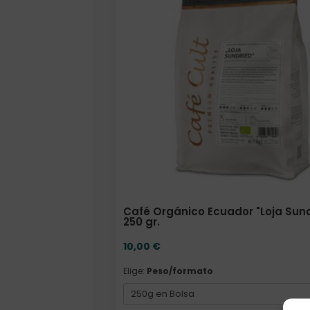
Café Orgánico Ecuador "Loja Sun
250 gr.
10,00
€
Elige:
Peso/formato