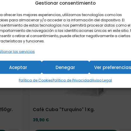
Gestionar consentimiento
Añadir al carrito
a ofrecer las mejores experiencias, utilizamos tecnologías como las
kies para almacenar y/o acceder a la información del dispositivo. El
nsentimiento de estas tecnologías nos permitirá procesar datos como el
portamiento de navegación o las identificaciones únicas en este sitio.
sentir o retirar el consentimiento, puede afectar negativamente a ciertas
acterísticas y funciones.
tionar los servicios
Aceptar
Denegar
Ver preferencia
Política de Cookies
Política de Privacidad
Aviso Legal
250gr.
Café Cuba "Turquino" 1 Kg.
39,90
€