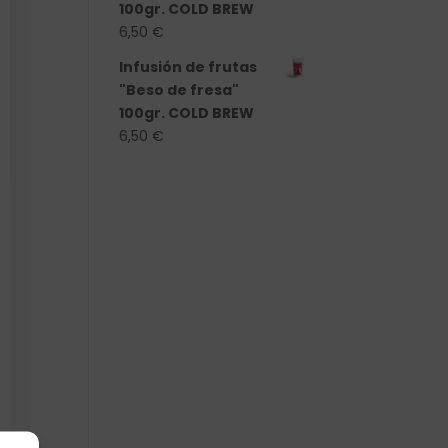
100gr. COLD BREW
6,50
€
Infusión de frutas
"Beso de fresa"
100gr. COLD BREW
6,50
€