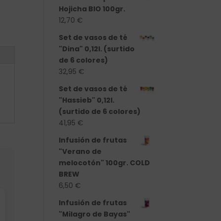
Hojicha BIO 100gr.
12,70
€
Set de vasos de té
"Dina" 0,12l. (surtido
de 6 colores)
32,95
€
Set de vasos de té
"Hassieb" 0,12l.
(surtido de 6 colores)
41,95
€
Infusión de frutas
"Verano de
melocotón" 100gr. COLD
BREW
6,50
€
Infusión de frutas
"Milagro de Bayas"