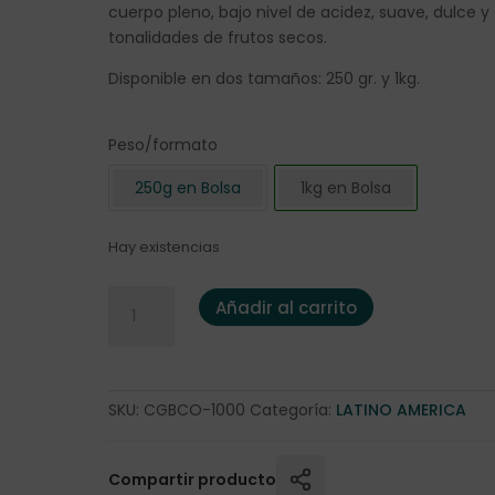
cuerpo pleno, bajo nivel de acidez, suave, dulce y
tonalidades de frutos secos.
Disponible en dos tamaños: 250 gr. y 1kg.
Peso/formato
250g en Bolsa
1kg en Bolsa
Hay existencias
Café Orgánico Brasil "Camocim" 1kg. cantidad
Añadir al carrito
SKU:
CGBCO-1000
Categoría:
LATINO AMERICA
Compartir producto