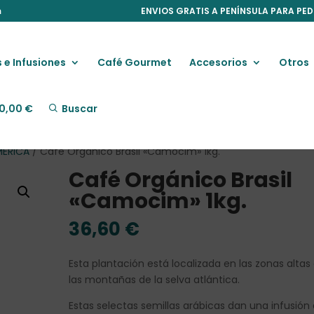
m
ENVIOS GRATIS A PENÍNSULA PARA PED
 e Infusiones
Café Gourmet
Accesorios
Otros
0,00
€
Buscar
MERICA
/ Café Orgánico Brasil «Camocim» 1kg.
Café Orgánico Brasil
«Camocim» 1kg.
36,60
€
Esta plantación está localizada en las zonas altas
las montañas de la selva atlántica.
Estas selectas semillas arábicas dan una infusión