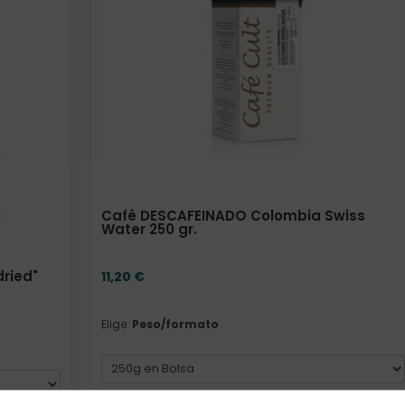
Café DESCAFEINADO Colombia Swiss
Water 250 gr.
dried"
11,20
€
Elige:
Peso/formato