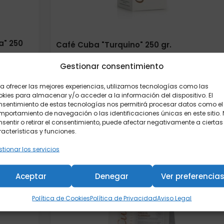
a" 250
Café Cuba "Turquino" 250 gr.
12,30
€
Gestionar consentimiento
Elige:
Peso/formato
a ofrecer las mejores experiencias, utilizamos tecnologías como las
kies para almacenar y/o acceder a la información del dispositivo. El
nsentimiento de estas tecnologías nos permitirá procesar datos como el
portamiento de navegación o las identificaciones únicas en este sitio.
sentir o retirar el consentimiento, puede afectar negativamente a ciertas
Añadir al carrito
acterísticas y funciones.
tionar los servicios
Aceptar
Denegar
Ver preferencia
Política de Cookies
Política de Privacidad
Aviso Legal