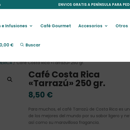
m
ENVIOS GRATIS A PENÍNSULA PARA PED
 e Infusiones
Café Gourmet
Accesorios
Otros
0,00
€
Buscar
MERICA
/ Café Costa Rica «Tarrazú» 250 gr.
Café Costa Rica
«Tarrazú» 250 gr.
8,50
€
Para muchos, el café Tarrazú de Costa Rica es u
de los mejores del mundo por su sabor ligero y ne
así como su maravillosa fragancia.