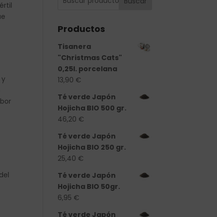
Buscar
rtil
ue
Productos
Tisanera
"Christmas Cats"
0,25l. porcelana
 y
13,90
€
n
Té verde Japón
abor
Hojicha BIO 500 gr.
46,20
€
Té verde Japón
Hojicha BIO 250 gr.
25,40
€
del
Té verde Japón
Hojicha BIO 50gr.
6,95
€
Té verde Japón