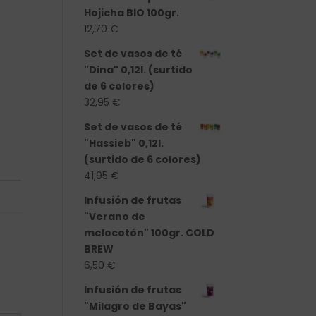
Hojicha BIO 100gr.
12,70
€
Set de vasos de té
"Dina" 0,12l. (surtido
de 6 colores)
32,95
€
Set de vasos de té
"Hassieb" 0,12l.
(surtido de 6 colores)
41,95
€
Infusión de frutas
"Verano de
melocotón" 100gr. COLD
BREW
6,50
€
Infusión de frutas
"Milagro de Bayas"