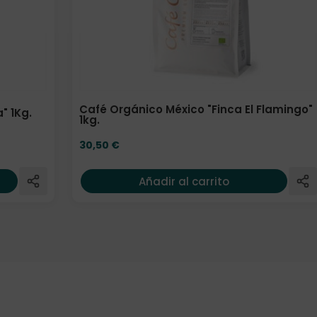
Café Orgánico México "Finca El Flamingo"
" 1Kg.
1kg.
30,50
€
Añadir al carrito