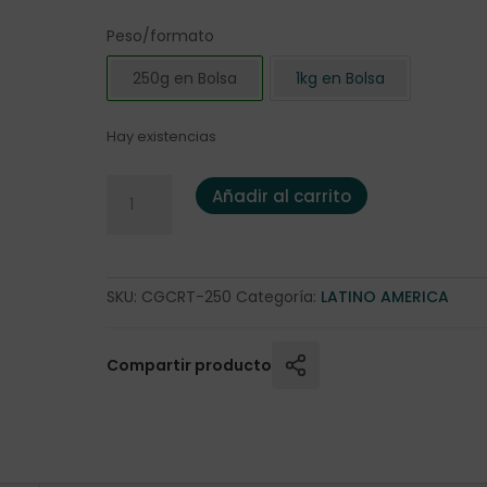
Peso/formato
250g en Bolsa
1kg en Bolsa
Hay existencias
Café Costa Rica "Tarrazú" 250 gr. cantidad
Añadir al carrito
SKU:
CGCRT-250
Categoría:
LATINO AMERICA
Compartir producto