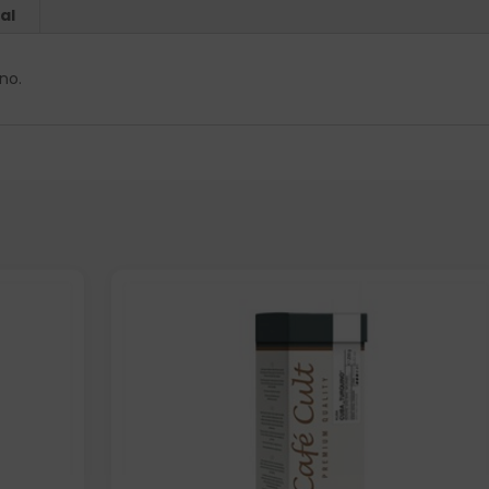
al
no.
Elige: Peso/formato