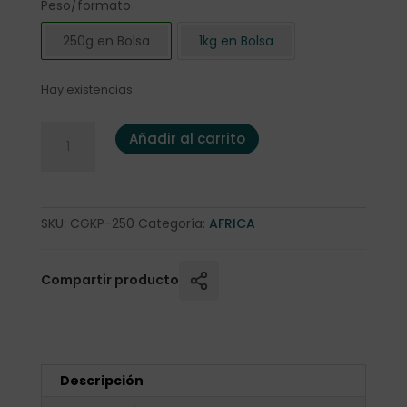
Peso/formato
250g en Bolsa
1kg en Bolsa
Hay existencias
Cafe Kenia "Perlas de África" 250 gr. cantidad
Añadir al carrito
SKU:
CGKP-250
Categoría:
AFRICA
Compartir producto
Descripción