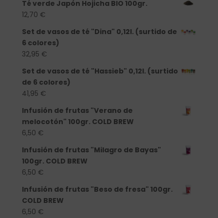
Té verde Japón Hojicha BIO 100gr.
12,70
€
Set de vasos de té "Dina" 0,12l. (surtido de
6 colores)
32,95
€
Set de vasos de té "Hassieb" 0,12l. (surtido
de 6 colores)
41,95
€
Infusión de frutas "Verano de
melocotón" 100gr. COLD BREW
6,50
€
Infusión de frutas "Milagro de Bayas"
100gr. COLD BREW
6,50
€
Infusión de frutas "Beso de fresa" 100gr.
COLD BREW
6,50
€