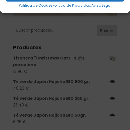
Política de Cookies
Política de Privacidad
Aviso Legal
Buscar
Productos
Tisanera "Christmas Cats" 0,25l.
porcelana
13,90
€
Té verde Japón Hojicha BIO 500 gr.
46,20
€
Té verde Japón Hojicha BIO 250 gr.
25,40
€
Té verde Japón Hojicha BIO 50gr.
6,95
€