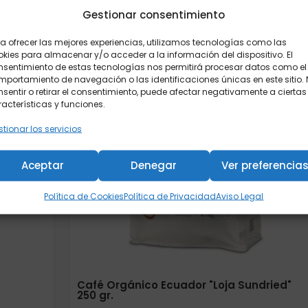
Gestionar consentimiento
a ofrecer las mejores experiencias, utilizamos tecnologías como las
kies para almacenar y/o acceder a la información del dispositivo. El
nsentimiento de estas tecnologías nos permitirá procesar datos como el
portamiento de navegación o las identificaciones únicas en este sitio.
sentir o retirar el consentimiento, puede afectar negativamente a ciertas
acterísticas y funciones.
tionar los servicios
Aceptar
Denegar
Ver preferencia
Política de Cookies
Política de Privacidad
Aviso Legal
Café Orgánico Ecuador "Loja Sundried"
250 gr.