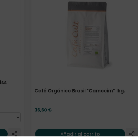
iss
Café Orgánico Brasil "Camocim" 1kg.
36,60
€
Añadir al carrito