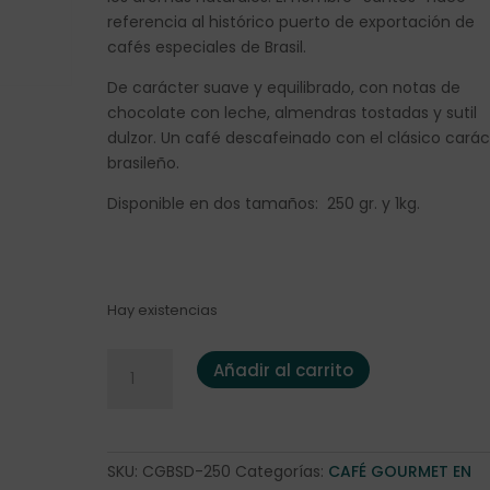
referencia al histórico puerto de exportación de
cafés especiales de Brasil.
De carácter suave y equilibrado, con notas de
chocolate con leche, almendras tostadas y sutil
dulzor. Un café descafeinado con el clásico carác
brasileño.
Disponible en dos tamaños: 250 gr. y 1kg.
Hay existencias
Café DESCAFEINADO Brasil "Santos" 250gr. cantida
Añadir al carrito
SKU:
CGBSD-250
Categorías:
CAFÉ GOURMET EN