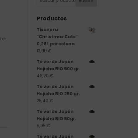
Buscar
Productos
Tisanera
"Christmas Cats"
ter
0,25l. porcelana
13,90
€
Té verde Japón
Hojicha BIO 500 gr.
46,20
€
Té verde Japón
Hojicha BIO 250 gr.
25,40
€
d
Té verde Japón
Hojicha BIO 50gr.
6,95
€
Té verde Japón