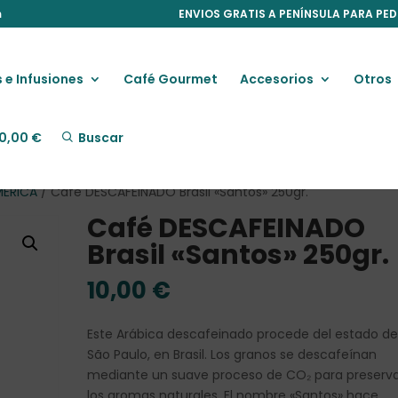
m
ENVIOS GRATIS A PENÍNSULA PARA PED
 e Infusiones
Café Gourmet
Accesorios
Otros
0,00
€
Buscar
MERICA
/ Café DESCAFEINADO Brasil «Santos» 250gr.
Café DESCAFEINADO
Brasil «Santos» 250gr.
10,00
€
Este Arábica descafeinado procede del estado d
São Paulo, en Brasil. Los granos se descafeínan
mediante un suave proceso de CO₂ para preserv
los aromas naturales. El nombre «Santos» hace