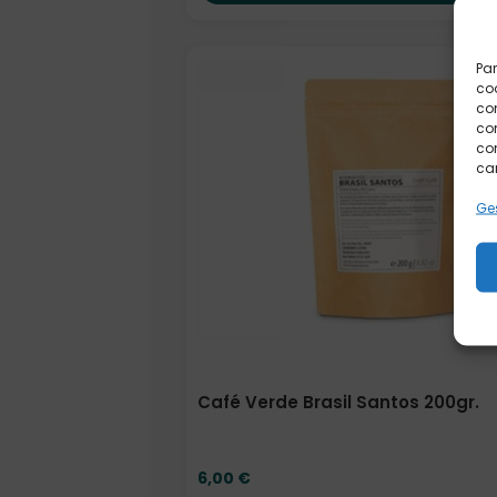
Par
coo
co
com
con
car
Ges
Café Verde Brasil Santos 200gr.
6,00
€