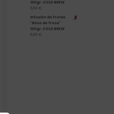
100gr. COLD BREW
6,50
€
Infusión de frutas
"Beso de fresa"
100gr. COLD BREW
6,50
€