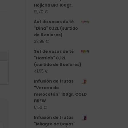
Hojicha BIO 100gr.
12,70
€
Set de vasos de té
"Dina" 0,12l. (surtido
de 6 colores)
32,95
€
Set de vasos de té
"Hassieb" 0,12l.
(surtido de 6 colores)
41,95
€
Infusión de frutas
"Verano de
melocotón" 100gr. COLD
BREW
6,50
€
Infusión de frutas
"Milagro de Bayas"