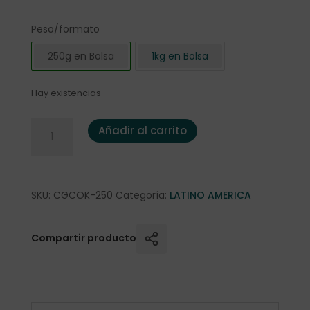
Peso/formato
250g en Bolsa
1kg en Bolsa
Hay existencias
Café Orgánico Colombia "Kachalú" 250gr. cantidad
Añadir al carrito
SKU:
CGCOK-250
Categoría:
LATINO AMERICA
Compartir producto