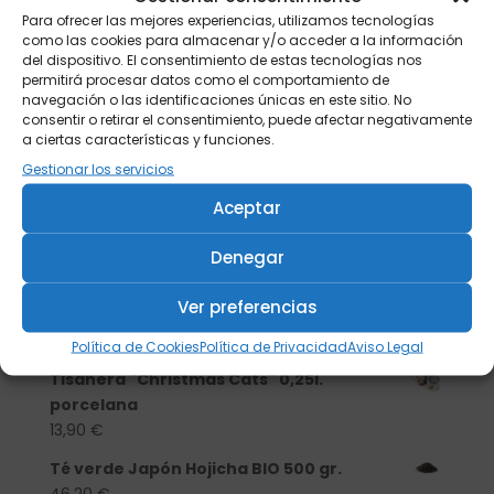
Para ofrecer las mejores experiencias, utilizamos tecnologías
como las cookies para almacenar y/o acceder a la información
del dispositivo. El consentimiento de estas tecnologías nos
permitirá procesar datos como el comportamiento de
navegación o las identificaciones únicas en este sitio. No
consentir o retirar el consentimiento, puede afectar negativamente
a ciertas características y funciones.
Gestionar los servicios
Aceptar
Denegar
Buscar
Ver preferencias
Productos
Política de Cookies
Política de Privacidad
Aviso Legal
Tisanera "Christmas Cats" 0,25l.
porcelana
13,90
€
Té verde Japón Hojicha BIO 500 gr.
46,20
€