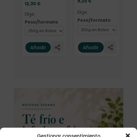
9,20
€
12,30
€
Elige:
Elige:
Peso/formato
Peso/formato
Añadir
Añadir
Gestionar consentimiento