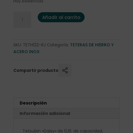
Hay existencias
Tetsubin "Daisy" 0,6l. ROJA cantidad
Añadir al carrito
SKU:
TETH122-RJ
Categoría:
TETERAS DE HIERRO Y
ACERO INOX
Compartir producto
Descripción
Información adicional
Tetsubin «Daisy» de 0,6l. de capacidad,