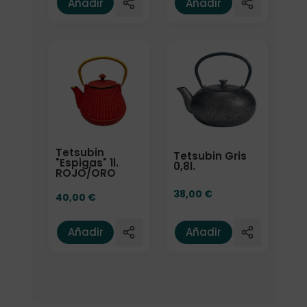
Añadir
Añadir
Tetsubin
Tetsubin Gris
"Espigas" 1l.
0,8l.
ROJO/ORO
38,00
€
40,00
€
Añadir
Añadir