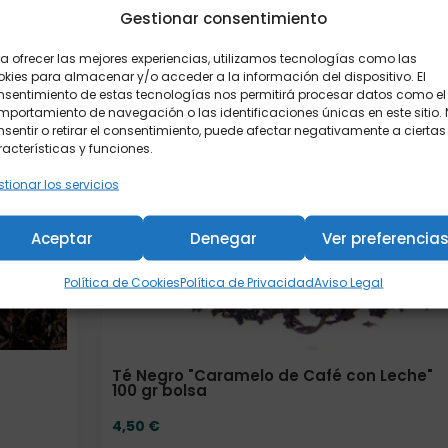
Gestionar consentimiento
a ofrecer las mejores experiencias, utilizamos tecnologías como las
kies para almacenar y/o acceder a la información del dispositivo. El
nsentimiento de estas tecnologías nos permitirá procesar datos como el
portamiento de navegación o las identificaciones únicas en este sitio.
sentir o retirar el consentimiento, puede afectar negativamente a ciertas
acterísticas y funciones.
tionar los servicios
Aceptar
Denegar
Ver preferencia
Política de Cookies
Política de Privacidad
Aviso Legal
Té Negro "Caramelo de Café con Leche"
100 gr bolsa
4,50
€