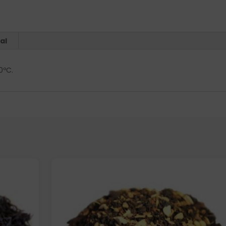
al
00ºC.
Elige: Peso/formato