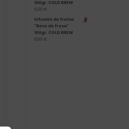
100gr. COLD BREW
6,50
€
Infusión de frutas
"Beso de fresa"
100gr. COLD BREW
6,50
€