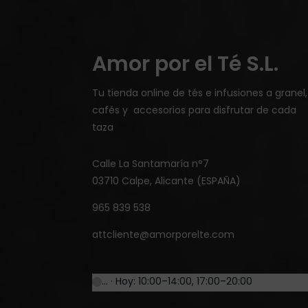
Amor por el Té S.L.
Tu tienda online de tés e infusiones a granel,
cafés y accesorios para disfrutar de cada
taza
Calle La Santamaría n°7
03710 Calpe, Alicante (ESPAÑA)
965 839 538
attcliente@amorporelte.com
… · Hoy: 10:00–14:00, 17:00–20:00