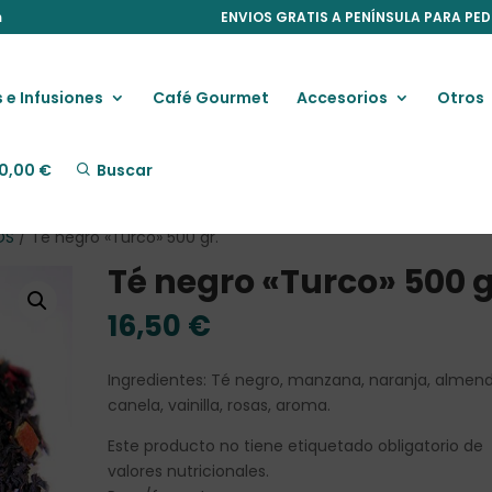
m
ENVIOS GRATIS A PENÍNSULA PARA PED
 e Infusiones
Café Gourmet
Accesorios
Otros
0,00
€
Buscar
OS
/ Té negro «Turco» 500 gr.
Té negro «Turco» 500 g
16,50
€
Ingredientes: Té negro, manzana, naranja, almend
canela, vainilla, rosas, aroma.
Este producto no tiene etiquetado obligatorio de
valores nutricionales.