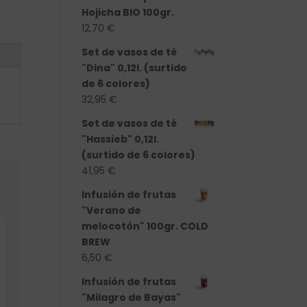
Hojicha BIO 100gr.
12,70
€
Set de vasos de té
"Dina" 0,12l. (surtido
de 6 colores)
32,95
€
Set de vasos de té
"Hassieb" 0,12l.
(surtido de 6 colores)
41,95
€
Infusión de frutas
"Verano de
melocotón" 100gr. COLD
BREW
6,50
€
Infusión de frutas
"Milagro de Bayas"