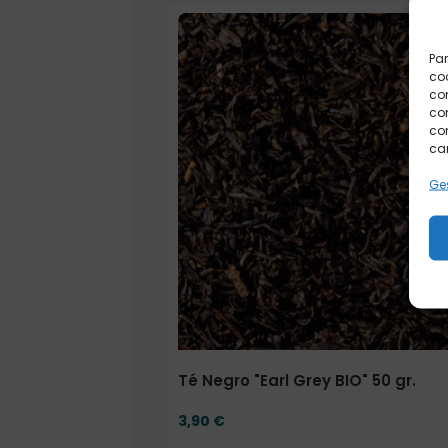
Par
coo
co
com
con
car
Ges
Té Negro "Earl Grey BIO" 50 gr.
3,90
€