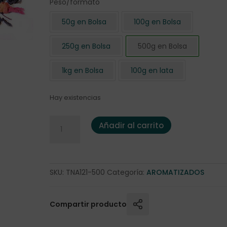
Peso/formato
50g en Bolsa
100g en Bolsa
250g en Bolsa
500g en Bolsa
1kg en Bolsa
100g en lata
Hay existencias
Té negro "Turco" 500 gr. cantidad
Añadir al carrito
SKU:
TNA121-500
Categoría:
AROMATIZADOS
Compartir producto