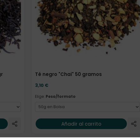
gr
Té negro "Chai" 50 gramos
3,10
€
Elige:
Peso/formato
Añadir al carrito