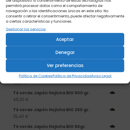
del dispositivo. El consentimiento de estas tecnologías nos
permitirá procesar datos como el comportamiento de
navegación o las identificaciones únicas en este sitio. No
consentir o retirar el consentimiento, puede afectar negativamente
a ciertas características y funciones.
Gestionar los servicios
Aceptar
Buscar
Denegar
Productos
Ver preferencias
Tisanera "Christmas Cats" 0,25l.
porcelana
Política de Cookies
Política de Privacidad
Aviso Legal
13,90
€
Té verde Japón Hojicha BIO 500 gr.
46,20
€
Té verde Japón Hojicha BIO 250 gr.
25,40
€
Té verde Japón Hojicha BIO 50gr.