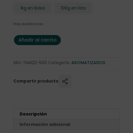
1kg en Bolsa
100g en lata
Hay existencias
Té negro de "Violeta" 500 gr. cantidad
Añadir al carrito
SKU:
TNA122-500
Categoría:
AROMATIZADOS
Compartir producto
Descripción
Información adicional