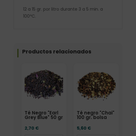
12 a 15 gr. por litro durante 3 a 5 min. a
100ºC.
Productos relacionados
Formato
Formato
Té Negro "Earl
Té negro "Chai"
Grey Blue" 50 gr
100 gr. bolsa
2,70
€
5,60
€