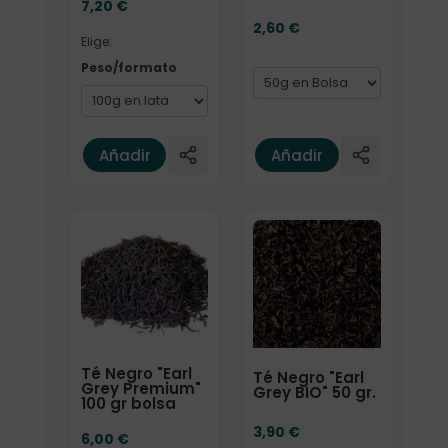
7,20
€
2,60
€
Elige:
Peso/formato
Añadir
Añadir
Formato
Formato
Té Negro "Earl
Té Negro "Earl
Grey Premium"
Grey BIO" 50 gr.
100 gr bolsa
3,90
€
6,00
€