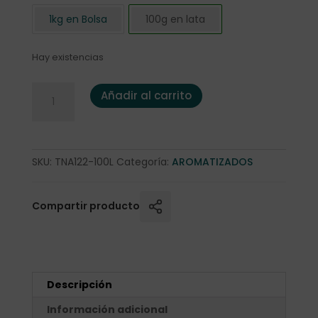
1kg en Bolsa
100g en lata
Hay existencias
Té Negro de Violetas 100 gr. en lata cantidad
Añadir al carrito
SKU:
TNA122-100L
Categoría:
AROMATIZADOS
Compartir producto
Descripción
Información adicional