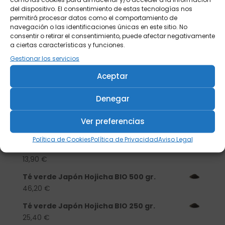
del dispositivo. El consentimiento de estas tecnologías nos
permitirá procesar datos como el comportamiento de
navegación o las identificaciones únicas en este sitio. No
consentir o retirar el consentimiento, puede afectar negativamente
a ciertas características y funciones.
Gestionar los servicios
Aceptar
Buscar
Denegar
Productos
Ver preferencias
Tisanera "Christmas Cats" 0,25l.
Política de Cookies
Política de Privacidad
Aviso Legal
porcelana
13,90
€
Té verde Japón Hojicha BIO 500 gr.
46,20
€
Té verde Japón Hojicha BIO 250 gr.
25,40
€