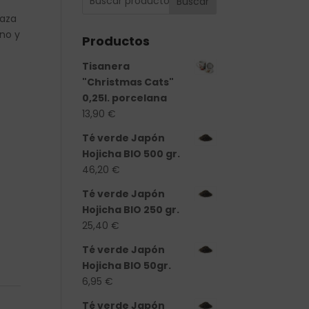
Buscar
taza
eno y
Productos
Tisanera
"Christmas Cats"
0,25l. porcelana
13,90
€
Té verde Japón
Hojicha BIO 500 gr.
46,20
€
Té verde Japón
Hojicha BIO 250 gr.
25,40
€
tidad
Té verde Japón
Hojicha BIO 50gr.
6,95
€
Té verde Japón