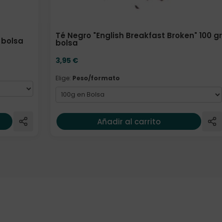
Té Negro "English Breakfast Broken" 100 gr
 bolsa
bolsa
3,95
€
Elige:
Peso/formato
Añadir al carrito