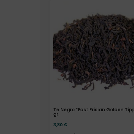
Elige: Peso/formato
Te Negro "East Frisian Golden Tip
gr.
3,80
€