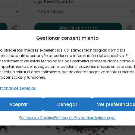
Elige:
Peso/formato
Añadir al carrito
Gestionar consentimiento
a ofrecer las mejores experiencias, utilizamos tecnologías como las
Elige: Peso/formato
kies para almacenar y/o acceder a la información del dispositivo. El
nsentimiento de estas tecnologías nos permitirá procesar datos como el
portamiento de navegación o las identificaciones únicas en este sitio.
sentir o retirar el consentimiento, puede afectar negativamente a ciertas
acterísticas y funciones.
tionar los servicios
Aceptar
Denegar
Ver preferencia
Política de Cookies
Política de Privacidad
Aviso Legal