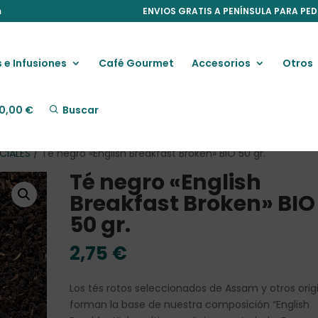
m
ENVIOS GRATIS A PENÍNSULA PARA PED
 e Infusiones
Café Gourmet
Accesorios
Otros
0,00
€
Buscar
CIALES
/ Té negro «English Breakfast Broken» BIO 50 gr.
Té negro «English
Breakfast Broken» BIO
50 gr.
2,75
€
Los tés rotos seleccionados de Assam y otros orig
forman la base de nuestra composición “English