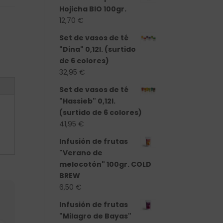
Hojicha BIO 100gr.
12,70
€
Set de vasos de té
"Dina" 0,12l. (surtido
de 6 colores)
32,95
€
Set de vasos de té
"Hassieb" 0,12l.
(surtido de 6 colores)
41,95
€
Infusión de frutas
"Verano de
melocotón" 100gr. COLD
BREW
6,50
€
Infusión de frutas
"Milagro de Bayas"