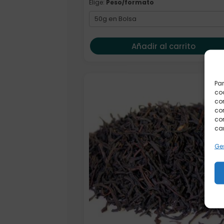
Elige:
Peso/formato
Añadir al carrito
Par
Formato
coo
co
com
con
car
Ges