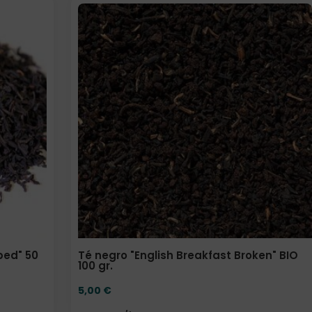
Elige: Peso/formato
ped" 50
Té negro "English Breakfast Broken" BIO
100 gr.
5,00
€