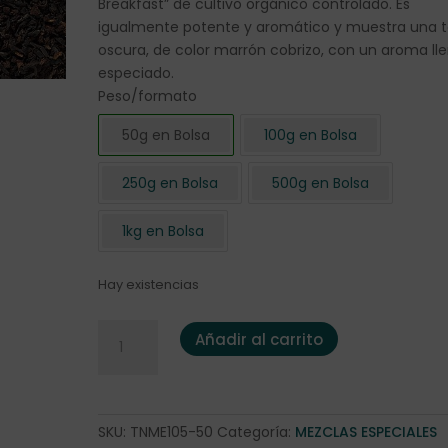
Breakfast” de cultivo orgánico controlado. Es
igualmente potente y aromático y muestra una 
oscura, de color marrón cobrizo, con un aroma ll
especiado.
Peso/formato
50g en Bolsa
100g en Bolsa
250g en Bolsa
500g en Bolsa
1kg en Bolsa
Hay existencias
Té negro "English Breakfast Broken" BIO 50 gr. can
Añadir al carrito
SKU:
TNME105-50
Categoría:
MEZCLAS ESPECIALES