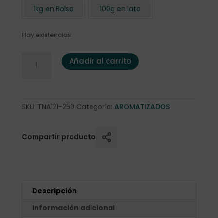
1kg en Bolsa
100g en lata
Hay existencias
Té negro "Turco" 250 gr. cantidad
Añadir al carrito
SKU:
TNA121-250
Categoría:
AROMATIZADOS
Compartir producto
Descripción
Información adicional