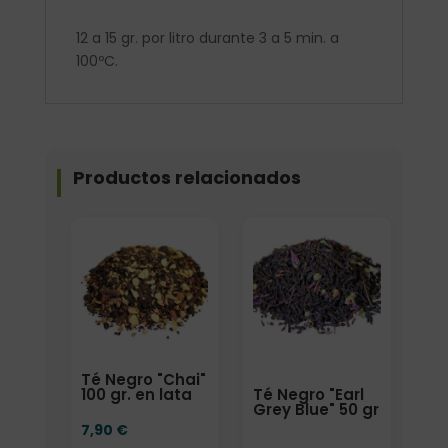
12 a 15 gr. por litro durante 3 a 5 min. a
100ºC.
Productos relacionados
Elige: Peso/formato
Formato
Té Negro "Chai"
Té Negro "Earl
100 gr. en lata
Grey Blue" 50 gr
7,90
€