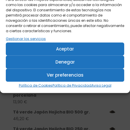
como las cookies para almacenar y/o acceder a la información
del dispositivo. El consentimiento de estas tecnologías nos
permitirá procesar datos como el comportamiento de
navegación o las identificaciones únicas en este sitio. No
consentir o retirar el consentimiento, puede afectar negativamente
a ciertas características y funciones.
Gestionar los servicios
Aceptar
Buscar
Denegar
Ver preferencias
Productos
Política de Cookies
Política de Privacidad
Aviso Legal
Tisanera "Christmas Cats" 0,25l.
porcelana
13,90
€
Té verde Japón Hojicha BIO 500 gr.
46,20
€
Té verde Japón Hojicha BIO 250 gr.