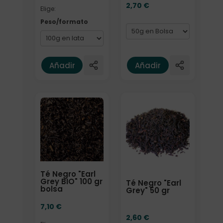
2,70
€
Elige:
Peso/formato
Añadir
Añadir
Elige: Peso/formato
Formato
Té Negro "Earl
Grey BIO" 100 gr
Té Negro "Earl
bolsa
Grey" 50 gr
7,10
€
2,60
€