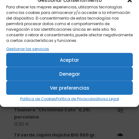
Gestionar consentimiento
Para ofrecer las mejores experiencias, utilizamos tecnologías
como las cookies para almacenar y/o acceder a la información
del dispositivo. El consentimiento de estas tecnologías nos
permitirá procesar datos como el comportamiento de
navegación o las identificaciones únicas en este sitio. No
consentir o retirar el consentimiento, puede afectar negativamente
a ciertas características y funciones.
Gestionar los servicios
Aceptar
Denegar
Buscar
Ver preferencias
Productos
Política de Cookies
Política de Privacidad
Aviso Legal
Tisanera "Christmas Cats" 0,25l.
porcelana
13,90
€
Té verde Japón Hojicha BIO 500 gr.