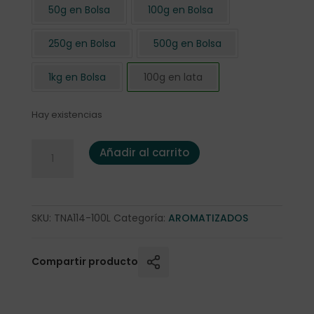
50g en Bolsa
100g en Bolsa
250g en Bolsa
500g en Bolsa
1kg en Bolsa
100g en lata
Hay existencias
Té Negro Supremo de Vainilla 100 gr en lata cantidad
Añadir al carrito
SKU:
TNA114-100L
Categoría:
AROMATIZADOS
Compartir producto