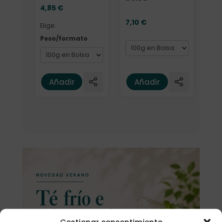
4,85
€
7,10
€
Elige:
Peso/formato
Añadir
Añadir