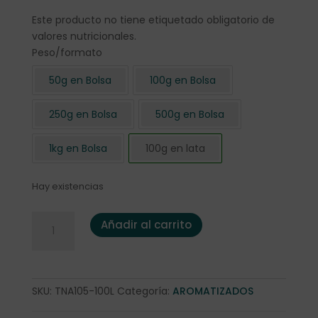
Este producto no tiene etiquetado obligatorio de
valores nutricionales.
Peso/formato
50g en Bolsa
100g en Bolsa
250g en Bolsa
500g en Bolsa
1kg en Bolsa
100g en lata
Hay existencias
Té Negro "Earl Grey Premium" 100 gr. en lata cantidad
Añadir al carrito
SKU:
TNA105-100L
Categoría:
AROMATIZADOS