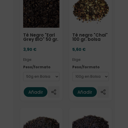
Té Negro "Earl
Té negro "Chai"
Grey BIO" 50 gr.
100 gr. bolsa
3,90
€
5,60
€
Elige:
Elige:
Peso/formato
Peso/formato
Añadir
Añadir
Elige: Peso/formato