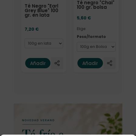
Té negro "Chai"
Té Negro "Earl
100 gr. bolsa
Grey Blue" 100
gr. en lata
5,60
€
7,20
€
Elige:
Peso/formato
Añadir
Añadir