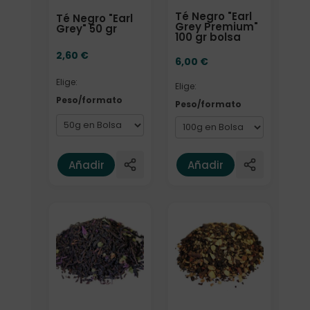
Té Negro "Earl
Té Negro "Earl
Grey Premium"
Grey" 50 gr
100 gr bolsa
2,60
€
6,00
€
Elige:
Elige:
Peso/formato
Peso/formato
Añadir
Añadir
Formato
Elige: Peso/formato