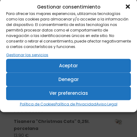
Gestionar consentimiento
Para ofrecer las mejores experiencias, utilizamos tecnologías
como las cookies para almacenar y/o acceder a la información
del dispositivo. El consentimiento de estas tecnologías nos
permitirá procesar datos como el comportamiento de
navegación o las identificaciones únicas en este sitio. No
consentir o retirar el consentimiento, puede afectar negativamente
a ciertas características y funciones.
Gestionar los servicios
Aceptar
Denegar
Buscar
Ver preferencias
Política de Cookies
Política de Privacidad
Aviso Legal
Productos
Tisanera "Christmas Cats" 0,25l.
porcelana
13,90
€