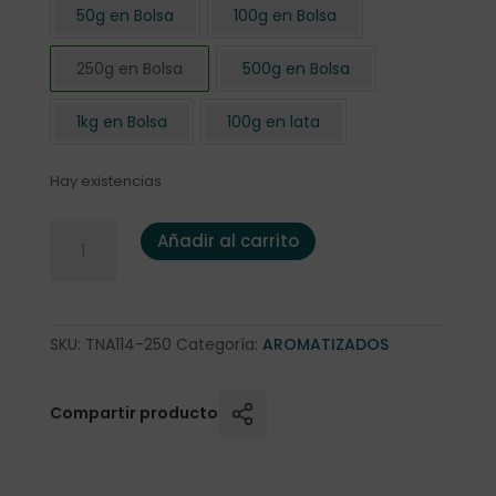
50g en Bolsa
100g en Bolsa
250g en Bolsa
500g en Bolsa
1kg en Bolsa
100g en lata
Hay existencias
Té Negro Supremo de Vainilla 250 gr cantidad
Añadir al carrito
SKU:
TNA114-250
Categoría:
AROMATIZADOS
Compartir producto