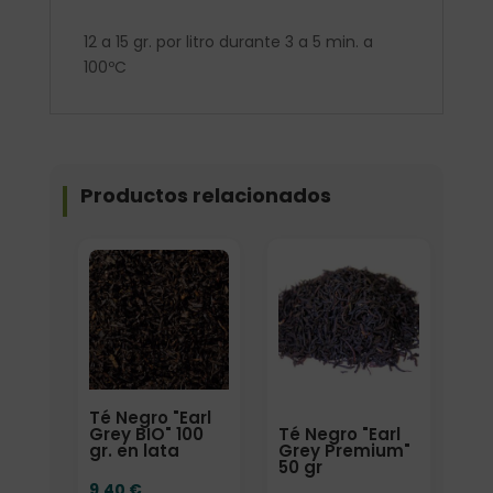
12 a 15 gr. por litro durante 3 a 5 min. a
100ºC
Productos relacionados
Elige: Peso/formato
Formato
Té Negro "Earl
Té Negro "Earl
Grey BIO" 100
Grey Premium"
gr. en lata
50 gr
9,40
€