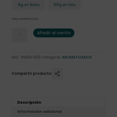
1kg en Bolsa
100g en lata
Hay existencias
Té Negro "Paquistaní" 500 gr. cantidad
Añadir al carrito
SKU:
TNA119-500
Categoría:
AROMATIZADOS
Compartir producto
Descripción
Información adicional