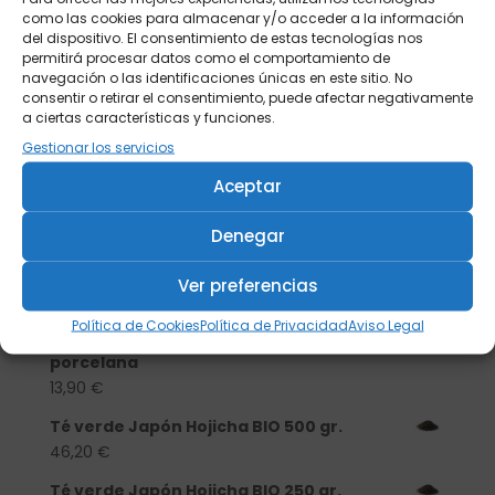
como las cookies para almacenar y/o acceder a la información
del dispositivo. El consentimiento de estas tecnologías nos
permitirá procesar datos como el comportamiento de
navegación o las identificaciones únicas en este sitio. No
consentir o retirar el consentimiento, puede afectar negativamente
a ciertas características y funciones.
Gestionar los servicios
Aceptar
Buscar
Denegar
Ver preferencias
Productos
Política de Cookies
Política de Privacidad
Aviso Legal
Tisanera "Christmas Cats" 0,25l.
porcelana
13,90
€
Té verde Japón Hojicha BIO 500 gr.
46,20
€
Té verde Japón Hojicha BIO 250 gr.