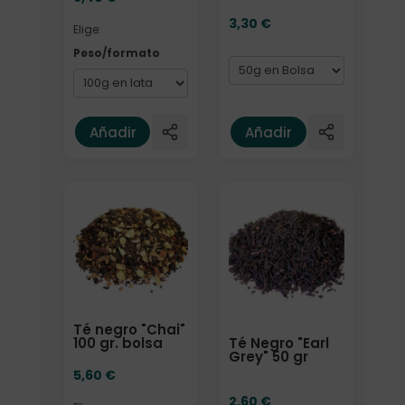
3,30
€
Elige:
Peso/formato
Añadir
Añadir
Elige: Peso/formato
Formato
Té negro "Chai"
Té Negro "Earl
100 gr. bolsa
Grey" 50 gr
5,60
€
2,60
€