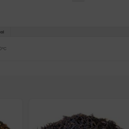
al
00ºC
Elige: Peso/formato