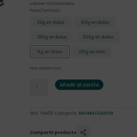
valores nutricionales.
Peso/formato
50g en Bolsa
100g en Bolsa
250g en Bolsa
500g en Bolsa
1kg en Bolsa
100g en lata
Hay existencias
Té Negro "Paquistaní" 1 Kg. cantidad
Añadir al carrito
SKU:
TNA119
Categoría:
AROMATIZADOS
Compartir producto