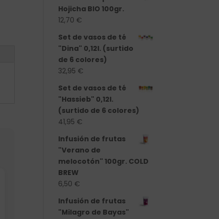
Hojicha BIO 100gr.
12,70
€
Set de vasos de té
"Dina" 0,12l. (surtido
de 6 colores)
32,95
€
Set de vasos de té
"Hassieb" 0,12l.
(surtido de 6 colores)
41,95
€
Infusión de frutas
"Verano de
melocotón" 100gr. COLD
BREW
6,50
€
Infusión de frutas
"Milagro de Bayas"