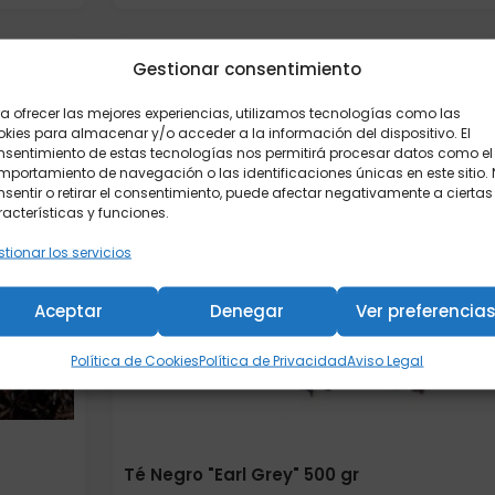
Gestionar consentimiento
a ofrecer las mejores experiencias, utilizamos tecnologías como las
kies para almacenar y/o acceder a la información del dispositivo. El
nsentimiento de estas tecnologías nos permitirá procesar datos como el
portamiento de navegación o las identificaciones únicas en este sitio.
sentir o retirar el consentimiento, puede afectar negativamente a ciertas
acterísticas y funciones.
tionar los servicios
Aceptar
Denegar
Ver preferencia
Política de Cookies
Política de Privacidad
Aviso Legal
Té Negro "Earl Grey" 500 gr