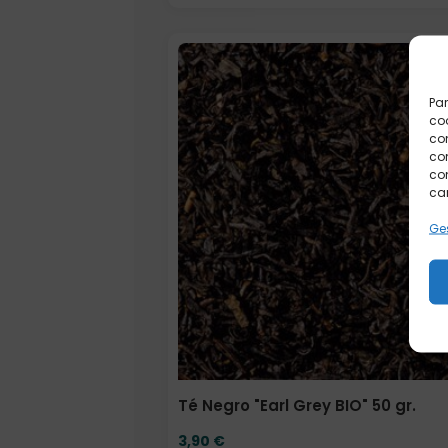
Elige: Peso/formato
Par
coo
co
com
con
car
Ges
Té Negro "Earl Grey BIO" 50 gr.
3,90
€