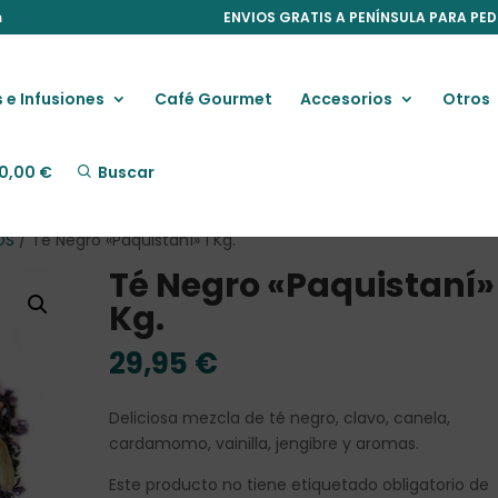
m
ENVIOS GRATIS A PENÍNSULA PARA PED
 e Infusiones
Café Gourmet
Accesorios
Otros
0,00
€
Buscar
OS
/ Té Negro «Paquistaní» 1 Kg.
Té Negro «Paquistaní» 
Kg.
29,95
€
Deliciosa mezcla de té negro, clavo, canela,
cardamomo, vainilla, jengibre y aromas.
Este producto no tiene etiquetado obligatorio de