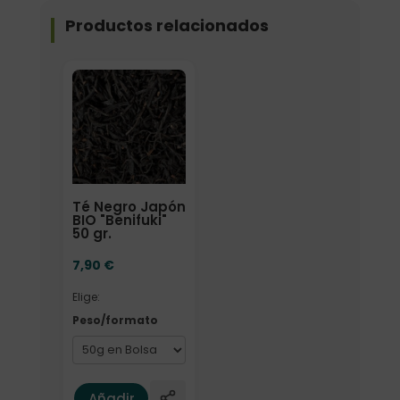
Productos relacionados
Elige: Peso/formato
Té Negro Japón
BIO "Benifuki"
50 gr.
7,90
€
Elige:
Peso/formato
Añadir