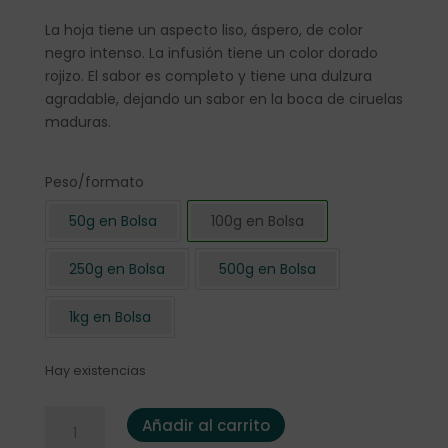
La hoja tiene un aspecto liso, áspero, de color
negro intenso. La infusión tiene un color dorado
rojizo. El sabor es completo y tiene una dulzura
agradable, dejando un sabor en la boca de ciruelas
maduras.
Peso/formato
50g en Bolsa
100g en Bolsa
250g en Bolsa
500g en Bolsa
1kg en Bolsa
Hay existencias
Té Negro Japón BIO "Benifuki" 100 gr. cantidad
Añadir al carrito