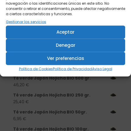
navegación o las identificaciones únicas en este sitio. No
consentir o retirar el consentimiento, puede afectar negativamente
a ciertas características y funciones.
Gestionar los servicios
Buscar
Aceptar
Productos
Denegar
Tisanera "Christmas Cats" 0,25l.
Ver preferencias
porcelana
13,90
€
Política de Cookies
Política de Privacidad
Aviso Legal
Té verde Japón Hojicha BIO 500 gr.
46,20
€
Té verde Japón Hojicha BIO 250 gr.
25,40
€
Té verde Japón Hojicha BIO 50gr.
6,95
€
Té verde Japón Hojicha BIO 100gr.