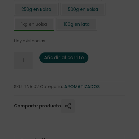
250g en Bolsa
500g en Bolsa
1kg en Bolsa
100g en lata
Hay existencias
Té Negro "Earl Grey BIO" 1 Kg. cantidad
Añadir al carrito
SKU:
TNA102
Categoría:
AROMATIZADOS
Compartir producto