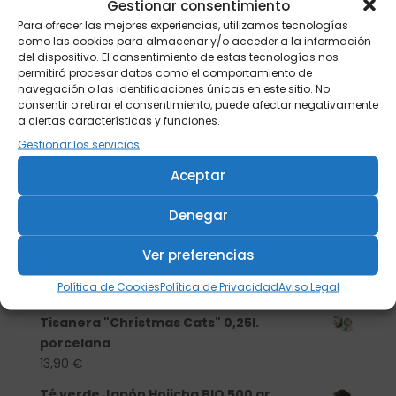
Gestionar consentimiento
Para ofrecer las mejores experiencias, utilizamos tecnologías
como las cookies para almacenar y/o acceder a la información
del dispositivo. El consentimiento de estas tecnologías nos
permitirá procesar datos como el comportamiento de
navegación o las identificaciones únicas en este sitio. No
consentir o retirar el consentimiento, puede afectar negativamente
a ciertas características y funciones.
Gestionar los servicios
Aceptar
Denegar
Buscar
Ver preferencias
Política de Cookies
Política de Privacidad
Aviso Legal
Productos
Tisanera "Christmas Cats" 0,25l.
porcelana
13,90
€
Té verde Japón Hojicha BIO 500 gr.