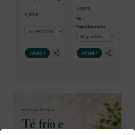
7,00
€
2,70
€
Elige:
Peso/formato
Añadir
Añadir