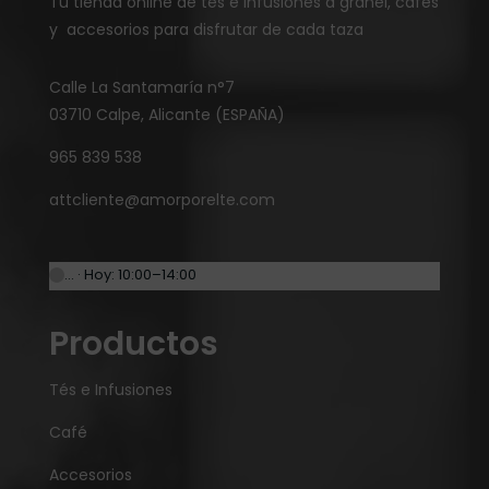
Tu tienda online de tés e infusiones a granel, cafés
y accesorios para disfrutar de cada taza
Calle La Santamaría n°7
03710 Calpe, Alicante (ESPAÑA)
965 839 538
attcliente@amorporelte.com
… · Hoy: 10:00–14:00
Productos
Tés e Infusiones
Café
Accesorios