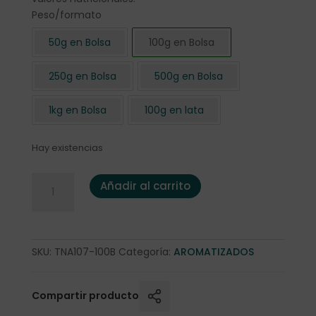
Peso/formato
50g en Bolsa
100g en Bolsa
250g en Bolsa
500g en Bolsa
1kg en Bolsa
100g en lata
Hay existencias
Té Negro al Limón BIO 100 gr bolsa cantidad
Añadir al carrito
SKU:
TNA107-100B
Categoría:
AROMATIZADOS
Compartir producto