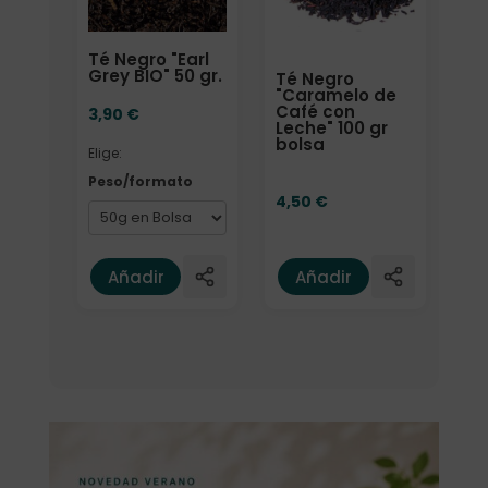
Té Negro "Earl
Grey BIO" 50 gr.
Té Negro
"Caramelo de
Café con
3,90
€
Leche" 100 gr
bolsa
Elige:
Peso/formato
4,50
€
Añadir
Añadir