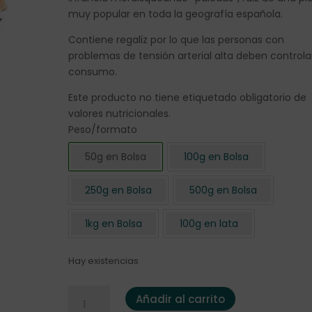
muy popular en toda la geografía española.
Contiene regaliz por lo que las personas con
problemas de tensión arterial alta deben controla
consumo.
Este producto no tiene etiquetado obligatorio de
valores nutricionales.
Peso/formato
50g en Bolsa
100g en Bolsa
250g en Bolsa
500g en Bolsa
1kg en Bolsa
100g en lata
Hay existencias
Té negro de Regaliz 50 gr. cantidad
Añadir al carrito