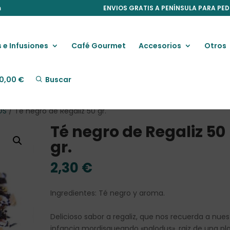
m
ENVIOS GRATIS A PENÍNSULA PARA PED
 e Infusiones
Café Gourmet
Accesorios
Otros
0,00
€
Buscar
OS
/ Té negro de Regaliz 50 gr.
Té negro de Regaliz 50
gr.
2,30
€
Ingredientes: Té negro y aroma.
Delicioso sabor a regaliz, que nos recuerda a nues
infancia mordisqueando «palodus», raiz de una pl