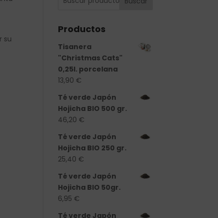
Buscar
Productos
r su
Tisanera
"Christmas Cats"
0,25l. porcelana
13,90
€
Té verde Japón
Hojicha BIO 500 gr.
46,20
€
Té verde Japón
Hojicha BIO 250 gr.
25,40
€
Té verde Japón
Hojicha BIO 50gr.
6,95
€
Té verde Japón