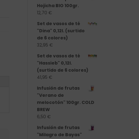
Hojicha BIO 100gr.
12,70
€
Set de vasos de té
"Dina" 0,12l. (surtido
de 6 colores)
32,95
€
Set de vasos de té
"Hassieb" 0,12l.
(surtido de 6 colores)
41,95
€
Infusión de frutas
"Verano de
melocotón" 100gr. COLD
BREW
6,50
€
Infusión de frutas
"Milagro de Bayas"