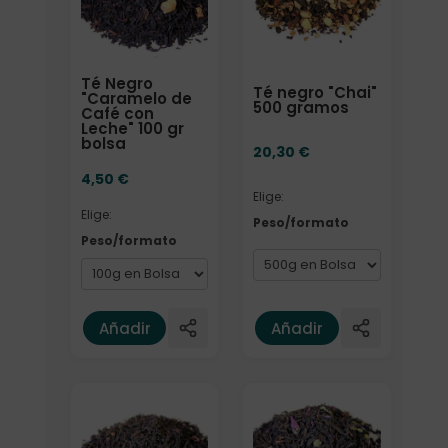
Té Negro
Té negro "Chai"
"Caramelo de
500 gramos
Café con
Leche" 100 gr
bolsa
20,30
€
4,50
€
Elige:
Elige:
Peso/formato
Peso/formato
Añadir
Añadir
Formato
Formato