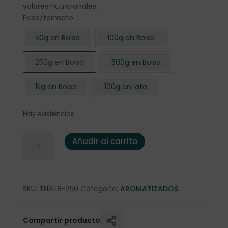
valores nutricionales.
Peso/formato
50g en Bolsa
100g en Bolsa
250g en Bolsa
500g en Bolsa
1kg en Bolsa
100g en lata
Hay existencias
Té negro Regaliz 250 gr. cantidad
Añadir al carrito
SKU:
TNA118-250
Categoría:
AROMATIZADOS
Compartir producto