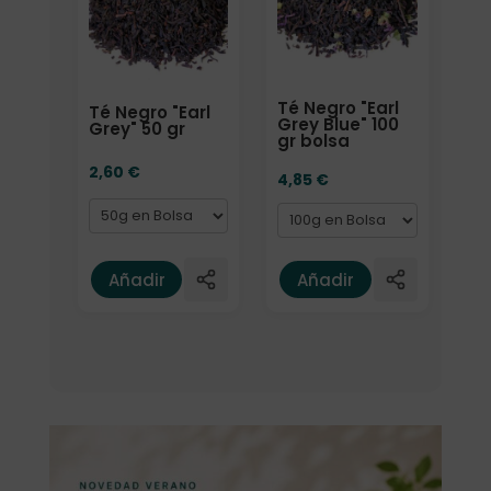
Té Negro "Earl
Té Negro "Earl
Grey Blue" 100
Grey" 50 gr
gr bolsa
2,60
€
4,85
€
Añadir
Añadir