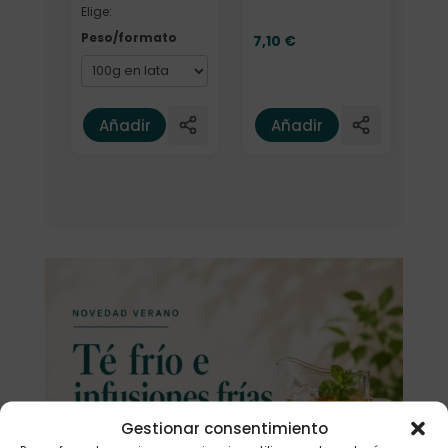
Elige:
Peso/formato
7,10
€
Añadir
Añadir
Gestionar consentimiento