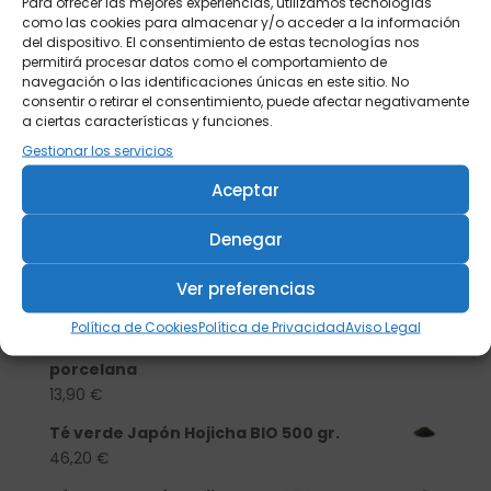
Para ofrecer las mejores experiencias, utilizamos tecnologías
como las cookies para almacenar y/o acceder a la información
del dispositivo. El consentimiento de estas tecnologías nos
permitirá procesar datos como el comportamiento de
navegación o las identificaciones únicas en este sitio. No
consentir o retirar el consentimiento, puede afectar negativamente
a ciertas características y funciones.
Gestionar los servicios
Aceptar
Denegar
Buscar
Ver preferencias
Productos
Política de Cookies
Política de Privacidad
Aviso Legal
Tisanera "Christmas Cats" 0,25l.
porcelana
13,90
€
Té verde Japón Hojicha BIO 500 gr.
46,20
€