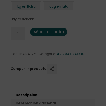
1kg en Bolsa
100g en lata
Hay existencias
Té negro "Choco-Naranja" 250 gr cantidad
Añadir al carrito
SKU:
TNA124-250
Categoría:
AROMATIZADOS
Compartir producto
Descripción
Información adicional