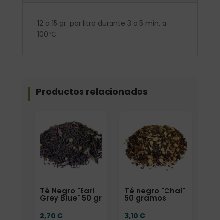
12 a 15 gr. por litro durante 3 a 5 min. a
100ºC.
Productos relacionados
Elige: Peso/formato
Elige: Peso/formato
Té Negro "Earl
Té negro "Chai"
Grey Blue" 50 gr
50 gramos
2,70
€
3,10
€