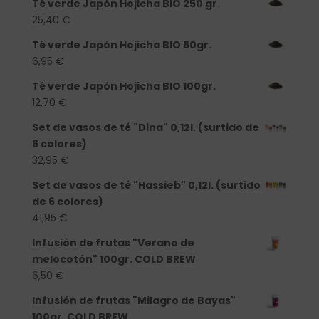
Té verde Japón Hojicha BIO 250 gr.
25,40
€
Té verde Japón Hojicha BIO 50gr.
6,95
€
Té verde Japón Hojicha BIO 100gr.
12,70
€
Set de vasos de té "Dina" 0,12l. (surtido de
6 colores)
32,95
€
Set de vasos de té "Hassieb" 0,12l. (surtido
de 6 colores)
41,95
€
Infusión de frutas "Verano de
melocotón" 100gr. COLD BREW
6,50
€
Infusión de frutas "Milagro de Bayas"
100gr. COLD BREW