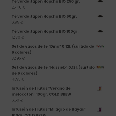
Té verde Japón Hojicha BIO 250 gr.
25,40
€
Té verde Japón Hojicha BIO 50gr.
6,95
€
Té verde Japón Hojicha BIO 100gr.
12,70
€
Set de vasos de té "Dina" 0,12l. (surtido de
6 colores)
32,95
€
Set de vasos de té "Hassieb" 0,12l. (surtido
de 6 colores)
41,95
€
Infusión de frutas "Verano de
melocotón" 100gr. COLD BREW
6,50
€
Infusión de frutas "Milagro de Bayas"
100gr. COLD BREW