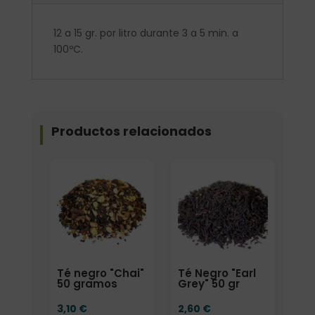
12 a 15 gr. por litro durante 3 a 5 min. a
100ºC.
Productos relacionados
Elige: Peso/formato
Elige: Peso/formato
Té negro "Chai"
Té Negro "Earl
50 gramos
Grey" 50 gr
3,10
€
2,60
€