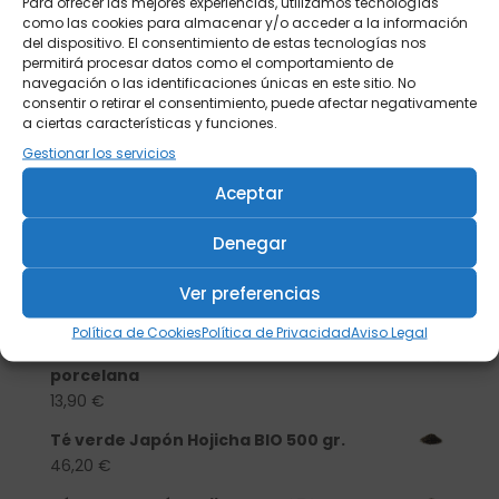
Para ofrecer las mejores experiencias, utilizamos tecnologías
como las cookies para almacenar y/o acceder a la información
del dispositivo. El consentimiento de estas tecnologías nos
permitirá procesar datos como el comportamiento de
navegación o las identificaciones únicas en este sitio. No
consentir o retirar el consentimiento, puede afectar negativamente
a ciertas características y funciones.
Gestionar los servicios
Aceptar
Denegar
Buscar
Ver preferencias
Productos
Política de Cookies
Política de Privacidad
Aviso Legal
Tisanera "Christmas Cats" 0,25l.
porcelana
13,90
€
Té verde Japón Hojicha BIO 500 gr.
46,20
€