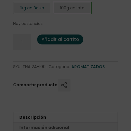
1kg en Bolsa
100g en lata
Hay existencias
Té Negro Choco-Naranja 100 gr. en lata cantidad
Añadir al carrito
SKU:
TNA124-100L
Categoría:
AROMATIZADOS
Compartir producto
Descripción
Información adicional