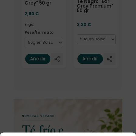
Té Negro "Earl
Grey" 50 gr
Grey Premium"
50 gr
2,60
€
3,30
€
Elige:
Peso/formato
Añadir
Añadir