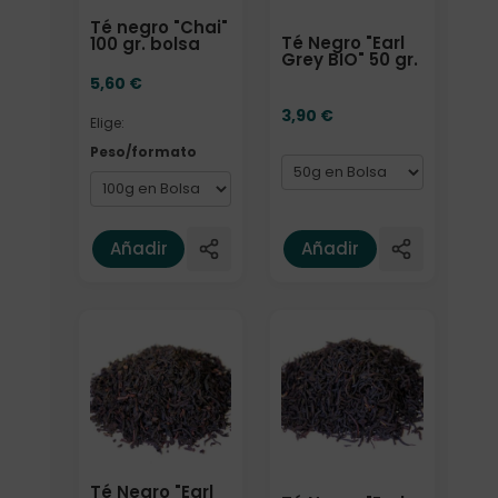
Té negro "Chai"
Té Negro "Earl
100 gr. bolsa
Grey BIO" 50 gr.
5,60
€
3,90
€
Elige:
Peso/formato
Añadir
Añadir
Elige: Peso/formato
Formato
Té Negro "Earl