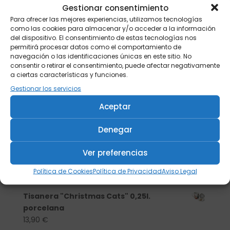
Gestionar consentimiento
Para ofrecer las mejores experiencias, utilizamos tecnologías
como las cookies para almacenar y/o acceder a la información
del dispositivo. El consentimiento de estas tecnologías nos
permitirá procesar datos como el comportamiento de
navegación o las identificaciones únicas en este sitio. No
consentir o retirar el consentimiento, puede afectar negativamente
a ciertas características y funciones.
Gestionar los servicios
Aceptar
Denegar
Buscar
Ver preferencias
Política de Cookies
Política de Privacidad
Aviso Legal
Productos
Tisanera "Christmas Cats" 0,25l.
porcelana
13,90
€