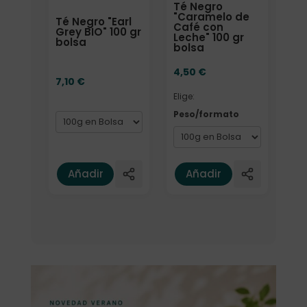
Té Negro
"Caramelo de
Té Negro "Earl
Café con
Grey BIO" 100 gr
Leche" 100 gr
bolsa
bolsa
4,50
€
7,10
€
Elige:
Peso/formato
Añadir
Añadir