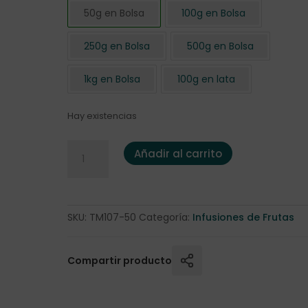
50g en Bolsa
100g en Bolsa
250g en Bolsa
500g en Bolsa
1kg en Bolsa
100g en lata
Hay existencias
Infusión de Frutas "Peach Perfect" 50 gr. cantidad
Añadir al carrito
SKU:
TM107-50
Categoría:
Infusiones de Frutas
Compartir producto