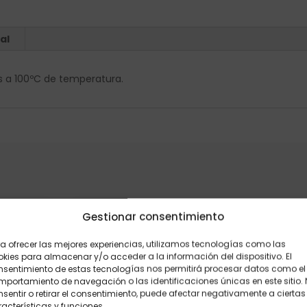
al
tos a 100ºC de temperatura.
Elige: Peso/formato
Gestionar consentimiento
a ofrecer las mejores experiencias, utilizamos tecnologías como las
kies para almacenar y/o acceder a la información del dispositivo. El
nsentimiento de estas tecnologías nos permitirá procesar datos como el
portamiento de navegación o las identificaciones únicas en este sitio.
sentir o retirar el consentimiento, puede afectar negativamente a ciertas
acterísticas y funciones.