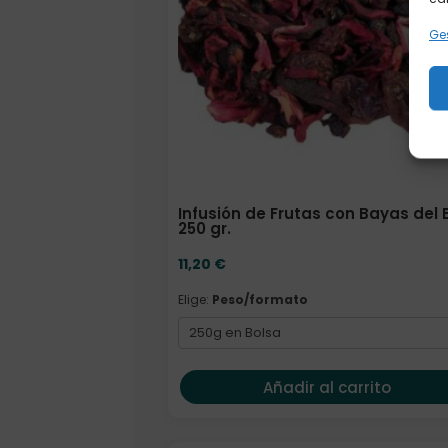
Ges
Infusión de Frutas con Bayas del
250 gr.
11,20
€
Elige:
Peso/formato
Añadir al carrito