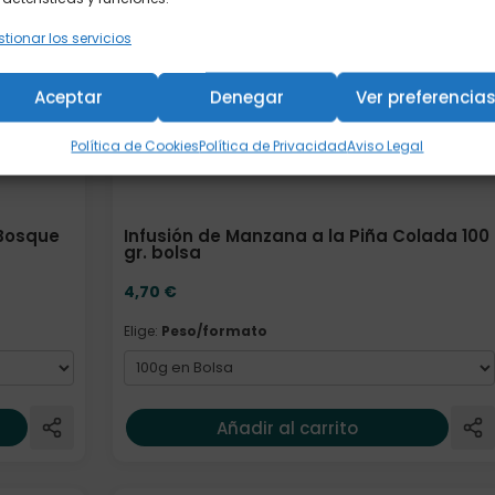
tionar los servicios
Aceptar
Denegar
Ver preferencia
Política de Cookies
Política de Privacidad
Aviso Legal
 Bosque
Infusión de Manzana a la Piña Colada 100
gr. bolsa
4,70
€
Elige:
Peso/formato
Añadir al carrito