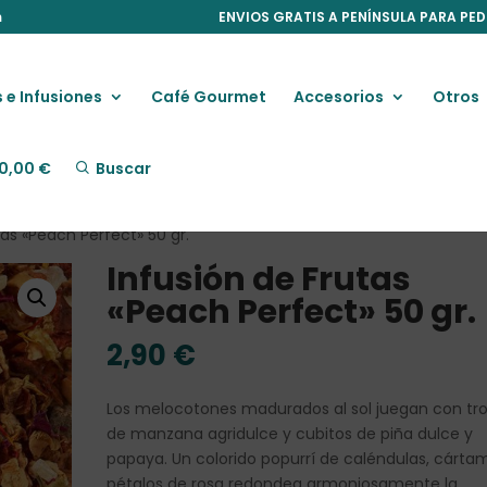
m
ENVIOS GRATIS A PENÍNSULA PARA PED
 e Infusiones
Café Gourmet
Accesorios
Otros
0,00
€
Buscar
tas «Peach Perfect» 50 gr.
Infusión de Frutas
«Peach Perfect» 50 gr.
2,90
€
Los melocotones madurados al sol juegan con tr
de manzana agridulce y cubitos de piña dulce y
papaya. Un colorido popurrí de caléndulas, cárta
pétalos de rosa redondea armoniosamente la