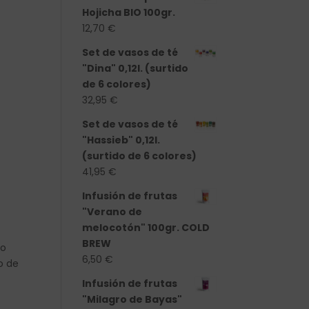
Hojicha BIO 100gr.
12,70
€
Set de vasos de té
"Dina" 0,12l. (surtido
de 6 colores)
32,95
€
Set de vasos de té
"Hassieb" 0,12l.
(surtido de 6 colores)
41,95
€
Infusión de frutas
"Verano de
melocotón" 100gr. COLD
BREW
do
6,50
€
o de
Infusión de frutas
"Milagro de Bayas"