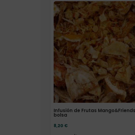
Elige: Peso/formato
Infusión de Frutas Mango&Friends 
bolsa
8,20
€