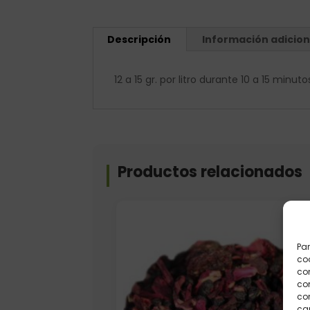
Descripción
Información adicion
12 a 15 gr. por litro durante 10 a 15 minu
Productos relacionados
Elige: Peso/formato
Par
coo
co
com
con
car