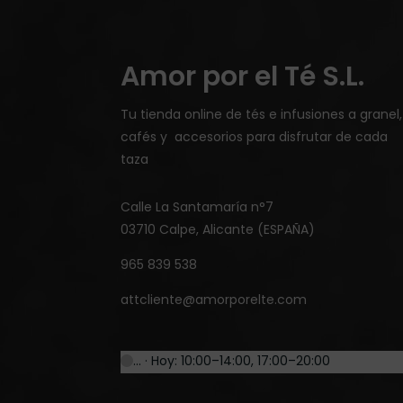
Amor por el Té S.L.
Tu tienda online de tés e infusiones a granel,
cafés y accesorios para disfrutar de cada
taza
Calle La Santamaría n°7
03710 Calpe, Alicante (ESPAÑA)
965 839 538
attcliente@amorporelte.com
… · Hoy: 10:00–14:00, 17:00–20:00