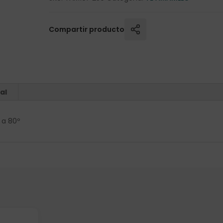
Compartir producto
al
 a 80º