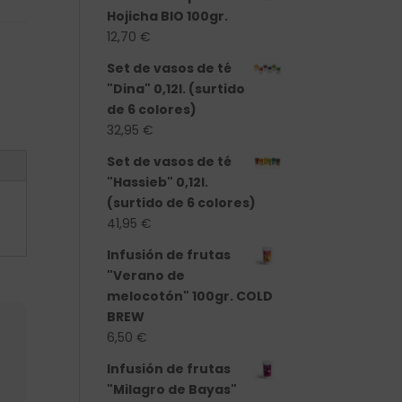
Hojicha BIO 100gr.
12,70
€
Set de vasos de té
"Dina" 0,12l. (surtido
de 6 colores)
32,95
€
Set de vasos de té
"Hassieb" 0,12l.
(surtido de 6 colores)
41,95
€
Infusión de frutas
"Verano de
melocotón" 100gr. COLD
BREW
6,50
€
Infusión de frutas
"Milagro de Bayas"