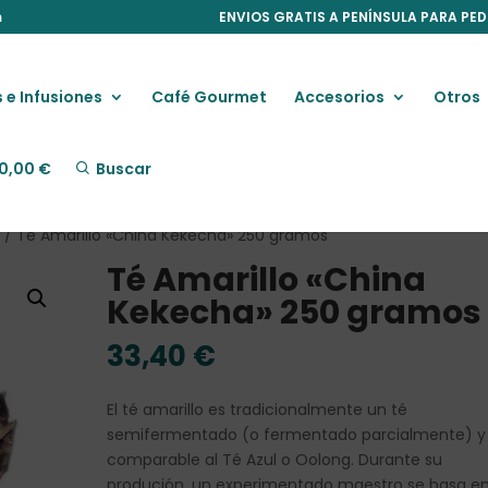
m
ENVIOS GRATIS A PENÍNSULA PARA PED
 e Infusiones
Café Gourmet
Accesorios
Otros
0,00
€
Buscar
O
/ Té Amarillo «China Kekecha» 250 gramos
Té Amarillo «China
Kekecha» 250 gramos
33,40
€
El té amarillo es tradicionalmente un té
semifermentado (o fermentado parcialmente) y
comparable al Té Azul o Oolong. Durante su
produción, un experimentado maestro se basa en