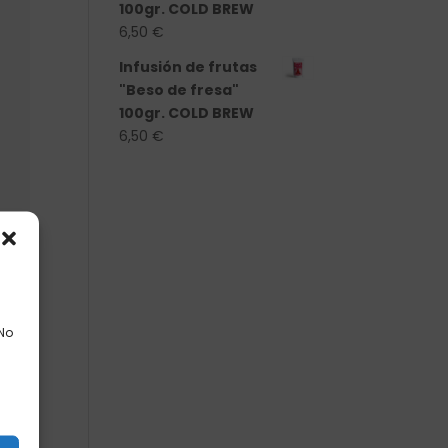
100gr. COLD BREW
6,50
€
Infusión de frutas
"Beso de fresa"
100gr. COLD BREW
6,50
€
 No