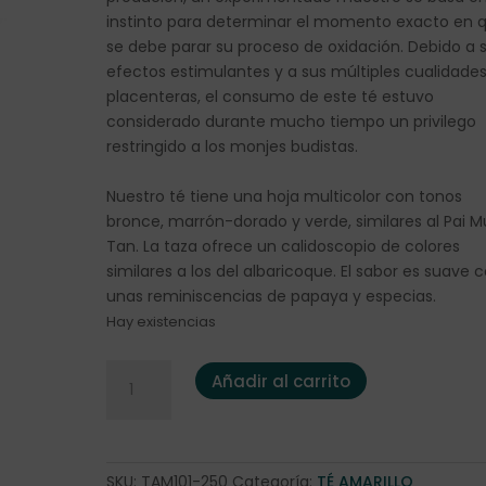
instinto para determinar el momento exacto en 
se debe parar su proceso de oxidación. Debido a 
efectos estimulantes y a sus múltiples cualidade
placenteras, el consumo de este té estuvo
considerado durante mucho tiempo un privilego
restringido a los monjes budistas.
Nuestro té tiene una hoja multicolor con tonos
bronce, marrón-dorado y verde, similares al Pai M
Tan. La taza ofrece un calidoscopio de colores
similares a los del albaricoque. El sabor es suave 
unas reminiscencias de papaya y especias.
Hay existencias
Té Amarillo "China Kekecha" 250 gramos cantida
Añadir al carrito
SKU:
TAM101-250
Categoría:
TÉ AMARILLO