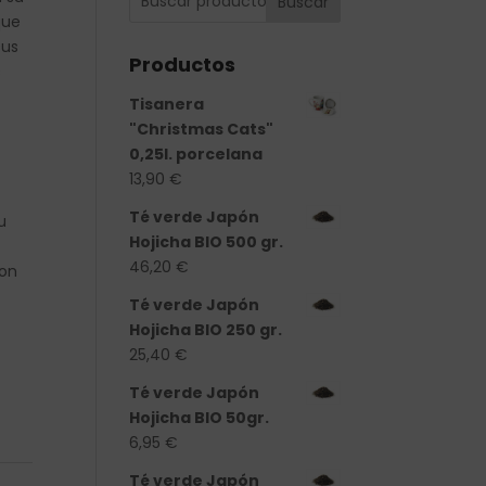
Buscar
que
sus
Productos
s
Tisanera
"Christmas Cats"
0,25l. porcelana
13,90
€
Té verde Japón
u
Hojicha BIO 500 gr.
46,20
€
con
Té verde Japón
Hojicha BIO 250 gr.
25,40
€
d
Té verde Japón
Hojicha BIO 50gr.
6,95
€
Té verde Japón