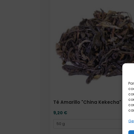
Par
coo
co
com
Té Amarillo "China Kekecha" 50 
con
car
9,20
€
Ges