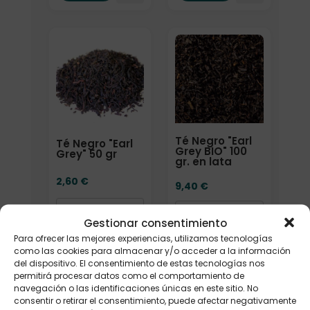
Formato
Formato
Té Negro "Earl
Té Negro "Earl
Grey BIO" 100
Grey" 50 gr
gr. en lata
2,60
€
9,40
€
Gestionar consentimiento
Para ofrecer las mejores experiencias, utilizamos tecnologías
Añadir
Añadir
como las cookies para almacenar y/o acceder a la información
del dispositivo. El consentimiento de estas tecnologías nos
permitirá procesar datos como el comportamiento de
navegación o las identificaciones únicas en este sitio. No
consentir o retirar el consentimiento, puede afectar negativamente