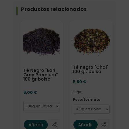
Productos relacionados
Formato
Elige: Peso/formato
Té negro "Chai"
Té Negro "Earl
100 gr. bolsa
Grey Premium"
100 gr bolsa
5,60
€
6,00
€
Elige:
Peso/formato
Añadir
Añadir