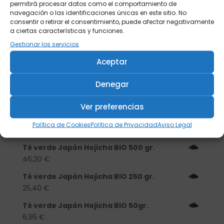
permitirá procesar datos como el comportamiento de
navegación o las identificaciones únicas en este sitio. No
consentir o retirar el consentimiento, puede afectar negativamente
a ciertas características y funciones.
Gestionar los servicios
Buscar
Aceptar
Denegar
Productos
Ver preferencias
Tisanera "Christmas Cats" 0,25l.
porcelana
Política de Cookies
Política de Privacidad
Aviso Legal
13,90
€
Té verde Japón Hojicha BIO 500 gr.
46,20
€
Té verde Japón Hojicha BIO 250 gr.
25,40
€
Té verde Japón Hojicha BIO 50gr.
6,95
€