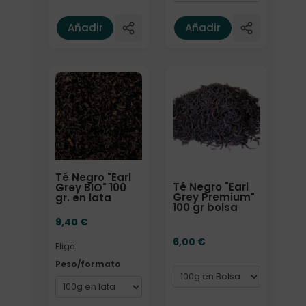
Añadir
Añadir
Elige: Peso/formato
Formato
Té Negro "Earl
Té Negro "Earl
Grey BIO" 100
Grey Premium"
gr. en lata
100 gr bolsa
9,40
€
6,00
€
Elige:
Peso/formato