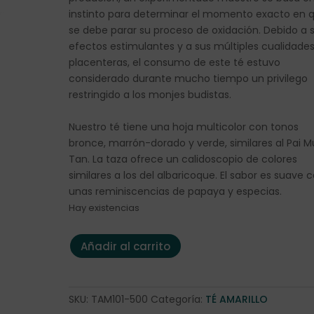
instinto para determinar el momento exacto en 
se debe parar su proceso de oxidación. Debido a 
efectos estimulantes y a sus múltiples cualidade
placenteras, el consumo de este té estuvo
considerado durante mucho tiempo un privilego
restringido a los monjes budistas.
Nuestro té tiene una hoja multicolor con tonos
bronce, marrón-dorado y verde, similares al Pai M
Tan. La taza ofrece un calidoscopio de colores
similares a los del albaricoque. El sabor es suave 
unas reminiscencias de papaya y especias.
Hay existencias
TÉ AMARILLO "CHINA KEKECHA" 500 gramos cantida
Añadir al carrito
SKU:
TAM101-500
Categoría:
TÉ AMARILLO