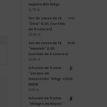
Hojicha BIO 100gr.
12,70
€
Set de vasos de té
"Dina" 0,12l. (surtido
de 6 colores)
32,95
€
Set de vasos de té
"Hassieb" 0,12l.
(surtido de 6 colores)
41,95
€
Infusión de frutas
"Verano de
melocotón" 100gr. COLD
BREW
6,50
€
Infusión de frutas
"Milagro de Bayas"