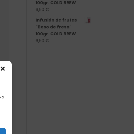
100gr. COLD BREW
6,50
€
Infusión de frutas
"Beso de fresa"
100gr. COLD BREW
6,50
€
 No