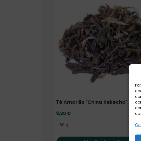
Par
coo
co
Té Amarillo "China Kekecha" 50 
com
con
9,20
€
car
Ges