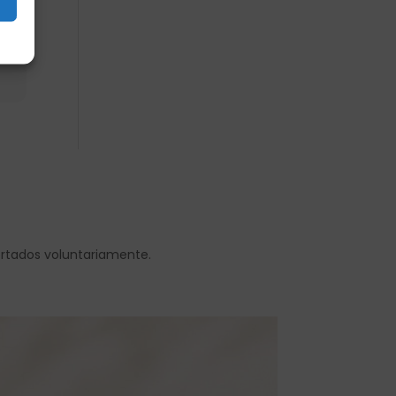
s
ortados voluntariamente.