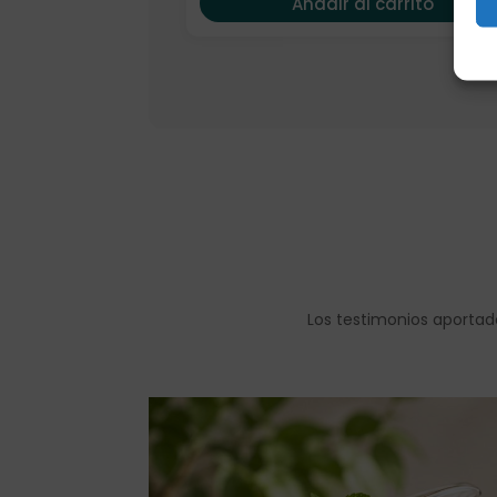
Añadir al carrito
Los testimonios aportad