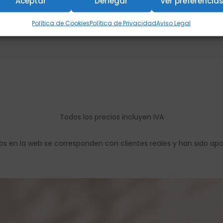
Aceptar
Denegar
Ver preferencia
Política de Cookies
Política de Privacidad
Aviso Legal
Todos los precios incluyen IVA
os en la web se corresponden con clientes reales y han sido ap