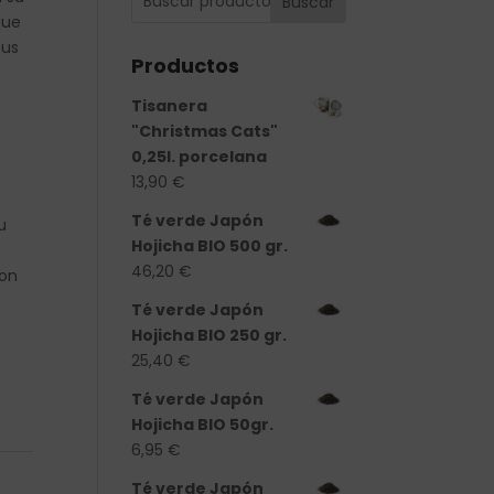
Buscar
que
sus
Productos
s
Tisanera
"Christmas Cats"
0,25l. porcelana
13,90
€
Té verde Japón
u
Hojicha BIO 500 gr.
46,20
€
con
Té verde Japón
Hojicha BIO 250 gr.
25,40
€
d
Té verde Japón
Hojicha BIO 50gr.
6,95
€
Té verde Japón