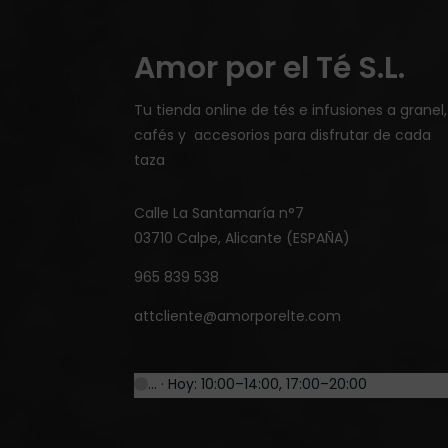
Amor por el Té S.L.
Tu tienda online de tés e infusiones a granel,
cafés y accesorios para disfrutar de cada
taza
Calle La Santamaría n°7
03710 Calpe, Alicante (ESPAÑA)
965 839 538
attcliente@amorporelte.com
… · Hoy: 10:00–14:00, 17:00–20:00