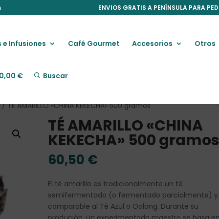
m
ENVIOS GRATIS A PENÍNSULA PARA PED
 e Infusiones
Café Gourmet
Accesorios
Otros
0,00
€
Buscar
O
/ TÉ AMARILLO «CHINA KEKECHA» 500 gramos
TÉ AMARILLO «CHINA
KEKECHA» 500 gramo
60,50
€
El té amarillo es tradicionalmente un té
semifermentado (o fermentado parcialmente) y
comparable al Té Azul o Oolong. Durante su
produción, un experimentado maestro se basa en