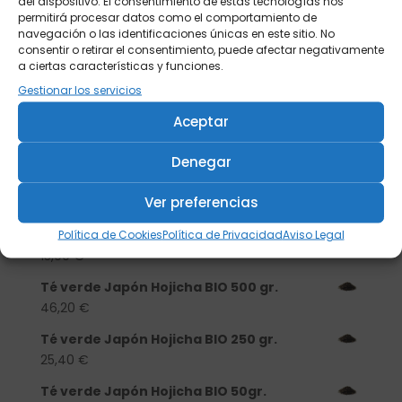
del dispositivo. El consentimiento de estas tecnologías nos
permitirá procesar datos como el comportamiento de
navegación o las identificaciones únicas en este sitio. No
consentir o retirar el consentimiento, puede afectar negativamente
a ciertas características y funciones.
Gestionar los servicios
Aceptar
Buscar
Denegar
Productos
Ver preferencias
Tisanera "Christmas Cats" 0,25l.
porcelana
Política de Cookies
Política de Privacidad
Aviso Legal
13,90
€
Té verde Japón Hojicha BIO 500 gr.
46,20
€
Té verde Japón Hojicha BIO 250 gr.
25,40
€
Té verde Japón Hojicha BIO 50gr.