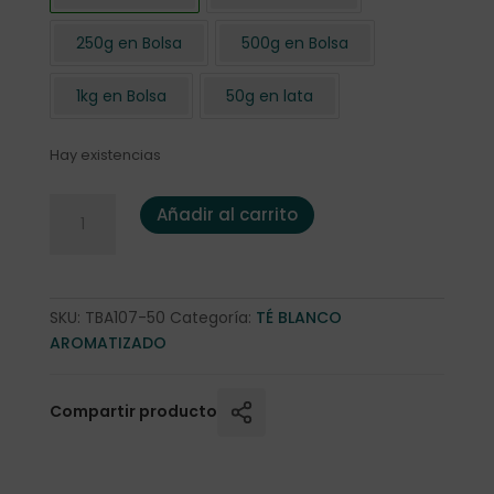
250g en Bolsa
500g en Bolsa
1kg en Bolsa
50g en lata
Hay existencias
Pai Mu Tan Navidades Blancas 50 gr. cantidad
Añadir al carrito
SKU:
TBA107-50
Categoría:
TÉ BLANCO
AROMATIZADO
Compartir producto