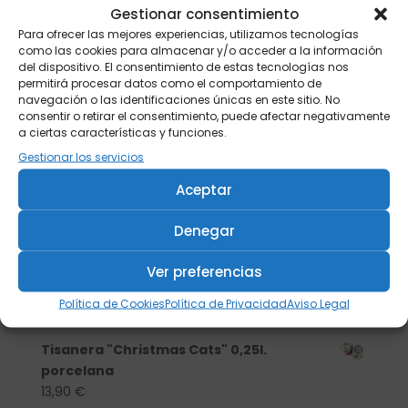
Gestionar consentimiento
Para ofrecer las mejores experiencias, utilizamos tecnologías
como las cookies para almacenar y/o acceder a la información
del dispositivo. El consentimiento de estas tecnologías nos
permitirá procesar datos como el comportamiento de
navegación o las identificaciones únicas en este sitio. No
consentir o retirar el consentimiento, puede afectar negativamente
a ciertas características y funciones.
Gestionar los servicios
Aceptar
Denegar
Buscar
Ver preferencias
Política de Cookies
Política de Privacidad
Aviso Legal
Productos
Tisanera "Christmas Cats" 0,25l.
porcelana
13,90
€