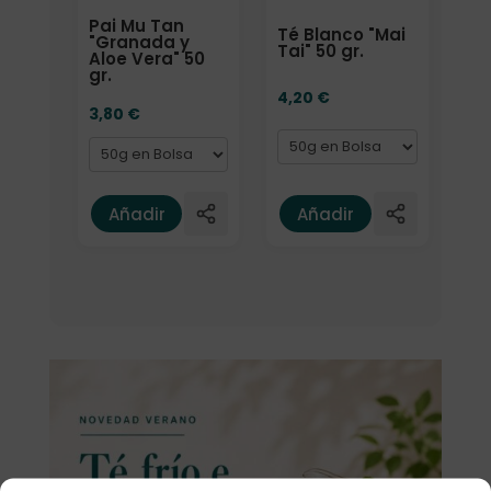
Pai Mu Tan
Té Blanco "Mai
"Granada y
Tai" 50 gr.
Aloe Vera" 50
gr.
4,20
€
3,80
€
Añadir
Añadir