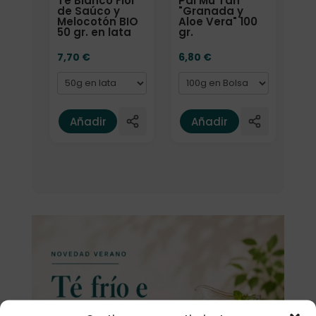
Té Blanco Flor
Pai Mu Tan
de Saúco y
"Granada y
Melocotón BIO
Aloe Vera" 100
50 gr. en lata
gr.
7,70
€
6,80
€
Añadir
Añadir