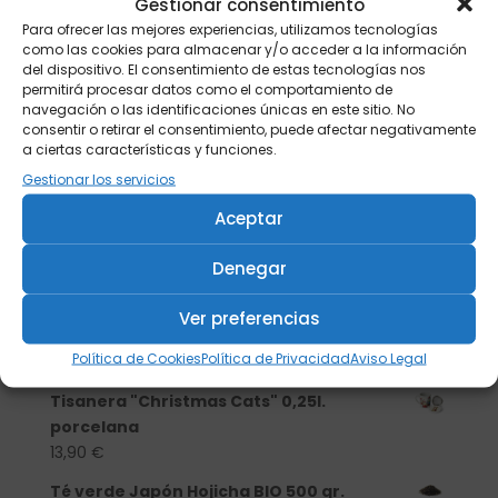
Gestionar consentimiento
Para ofrecer las mejores experiencias, utilizamos tecnologías
como las cookies para almacenar y/o acceder a la información
del dispositivo. El consentimiento de estas tecnologías nos
permitirá procesar datos como el comportamiento de
navegación o las identificaciones únicas en este sitio. No
consentir o retirar el consentimiento, puede afectar negativamente
a ciertas características y funciones.
Gestionar los servicios
Aceptar
Denegar
Buscar
Ver preferencias
Productos
Política de Cookies
Política de Privacidad
Aviso Legal
Tisanera "Christmas Cats" 0,25l.
porcelana
13,90
€
Té verde Japón Hojicha BIO 500 gr.