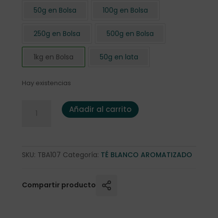
50g en Bolsa
100g en Bolsa
250g en Bolsa
500g en Bolsa
1kg en Bolsa
50g en lata
Hay existencias
*Pai Mu Tan Navidades Blancas 1 Kg. cantidad
Añadir al carrito
SKU:
TBA107
Categoría:
TÉ BLANCO AROMATIZADO
Compartir producto