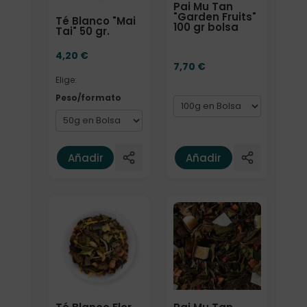
Pai Mu Tan
"Garden Fruits"
Té Blanco "Mai
100 gr bolsa
Tai" 50 gr.
4,20
€
7,70
€
Elige:
Peso/formato
Añadir
Añadir
Formato
Formato