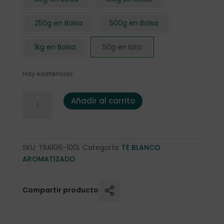
250g en Bolsa
500g en Bolsa
1kg en Bolsa
50g en lata
Hay existencias
Pai Mu Tan "Garden Fruits" 50 gr. en lata cantidad
Añadir al carrito
SKU:
TBA106-100L
Categoría:
TÉ BLANCO
AROMATIZADO
Compartir producto