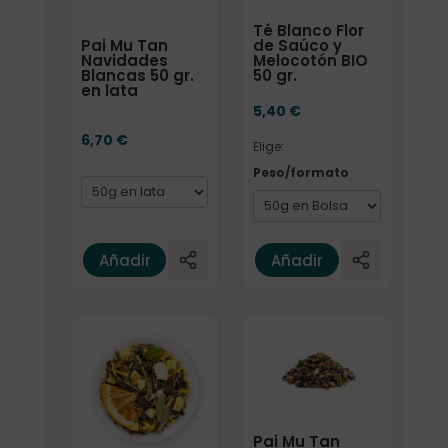
Té Blanco Flor
Pai Mu Tan
de Saúco y
Navidades
Melocotón BIO
Blancas 50 gr.
50 gr.
en lata
5,40
€
6,70
€
Elige:
Peso/formato
Añadir
Añadir
Elige: Peso/formato
Elige: Peso/formato
Pai Mu Tan