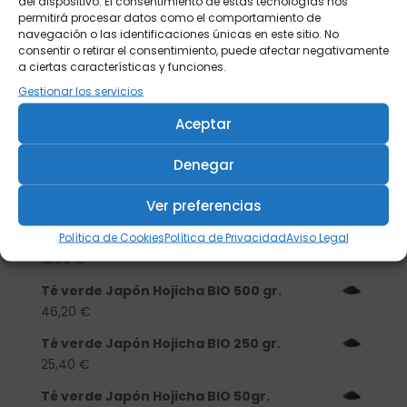
del dispositivo. El consentimiento de estas tecnologías nos
permitirá procesar datos como el comportamiento de
navegación o las identificaciones únicas en este sitio. No
consentir o retirar el consentimiento, puede afectar negativamente
a ciertas características y funciones.
Gestionar los servicios
Aceptar
Buscar
Denegar
Productos
Ver preferencias
Tisanera "Christmas Cats" 0,25l.
porcelana
Política de Cookies
Política de Privacidad
Aviso Legal
13,90
€
Té verde Japón Hojicha BIO 500 gr.
46,20
€
Té verde Japón Hojicha BIO 250 gr.
25,40
€
Té verde Japón Hojicha BIO 50gr.