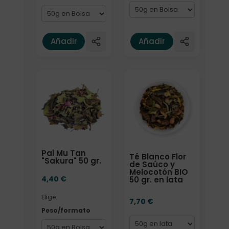
Añadir
Añadir
Elige: Peso/formato
Formato
Pai Mu Tan
Té Blanco Flor
"Sakura" 50 gr.
de Saúco y
Melocotón BIO
4,40
€
50 gr. en lata
Elige:
7,70
€
Peso/formato