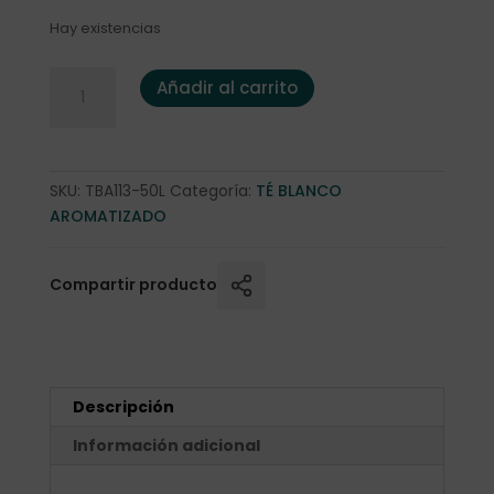
Hay existencias
Pai Mu Tan "Sakura" 50 gr. en lata cantidad
Añadir al carrito
SKU:
TBA113-50L
Categoría:
TÉ BLANCO
AROMATIZADO
Compartir producto
Descripción
Información adicional