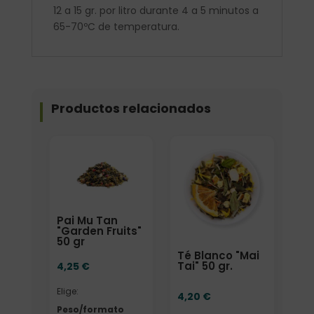
12 a 15 gr. por litro durante 4 a 5 minutos a
65-70ºC de temperatura.
Productos relacionados
Elige: Peso/formato
Formato
Pai Mu Tan
"Garden Fruits"
50 gr
Té Blanco "Mai
Tai" 50 gr.
4,25
€
Elige:
4,20
€
Peso/formato